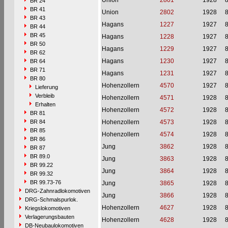
Union
2801
1928
BR 24
BR 41
Union
2802
1928
BR 43
Hagans
1227
1927
BR 44
BR 45
Hagans
1228
1927
BR 50
Hagans
1229
1927
BR 62
Hagans
1230
1927
BR 64
BR 71
Hagans
1231
1927
BR 80
Hohenzollern
4570
1927
Lieferung
Verbleib
Hohenzollern
4571
1928
Erhalten
Hohenzollern
4572
1928
BR 81
BR 84
Hohenzollern
4573
1928
BR 85
Hohenzollern
4574
1928
BR 86
Jung
3862
1928
BR 87
BR 89.0
Jung
3863
1928
BR 99.22
Jung
3864
1928
BR 99.32
BR 99.73-76
Jung
3865
1928
DRG-Zahnradlokomotiven
Jung
3866
1928
DRG-Schmalspurlok.
Hohenzollern
4627
1928
Kriegslokomotiven
Verlagerungsbauten
Hohenzollern
4628
1928
DB-Neubaulokomotiven