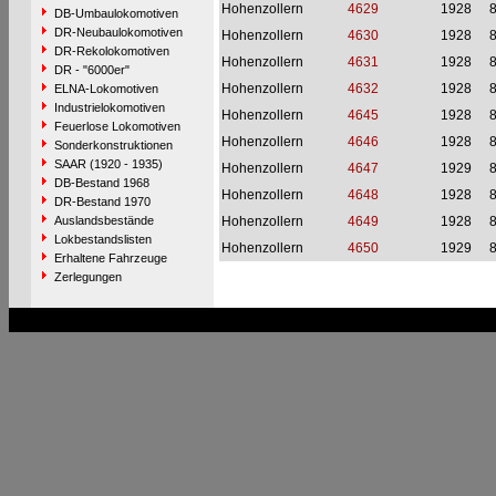
Hohenzollern
4629
1928
DB-Umbaulokomotiven
DR-Neubaulokomotiven
Hohenzollern
4630
1928
DR-Rekolokomotiven
Hohenzollern
4631
1928
DR - "6000er"
Hohenzollern
4632
1928
ELNA-Lokomotiven
Industrielokomotiven
Hohenzollern
4645
1928
Feuerlose Lokomotiven
Hohenzollern
4646
1928
Sonderkonstruktionen
SAAR (1920 - 1935)
Hohenzollern
4647
1929
DB-Bestand 1968
Hohenzollern
4648
1928
DR-Bestand 1970
Auslandsbestände
Hohenzollern
4649
1928
Lokbestandslisten
Hohenzollern
4650
1929
Erhaltene Fahrzeuge
Zerlegungen