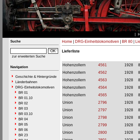
Suche
Home
|
DRG-Einheitslokomotiven
|
BR 80
|
Li
Lieferliste
zur erweiterten Suche
Hohenzollern
4561
1928
Navigation
Hohenzollern
4562
1928
Geschichte & Hintergründe
Hohenzollern
4563
1928
Länderbahnen
DRG-Einheitslokomotiven
Hohenzollern
4564
1928
BR 01
Hohenzollern
4565
1928
BR 01.10
Union
2796
1928
BR 02
BR 03
Union
2797
1928
BR 03.10
Union
2798
1928
BR 04
BR 05
Union
2799
1928
BR 06
Union
2800
1928
BR 23