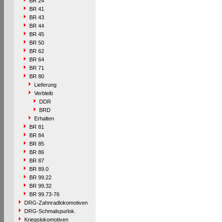
BR 24
BR 41
BR 43
BR 44
BR 45
BR 50
BR 62
BR 64
BR 71
BR 80
Lieferung
Verbleib
DDR
BRD
Erhalten
BR 81
BR 84
BR 85
BR 86
BR 87
BR 89.0
BR 99.22
BR 99.32
BR 99.73-76
DRG-Zahnradlokomotiven
DRG-Schmalspurlok.
Kriegslokomotiven