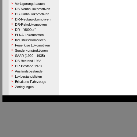
Verlagerungsbauten
DB-Neubaulokomotiven
DB-Umbaulokomotiven
DR-Neubaulokomotiven
DR-Rekolokomotiven
DR - "6000er"
ELNA-Lokomotiven
Industrielokomotiven
Feuerlose Lokomotiven
Sonderkonstruktionen
SAAR (1920 - 1935)
DB-Bestand 1968
DR-Bestand 1970
Auslandsbestände
Lokbestandslisten
Erhaltene Fahrzeuge
Zerlegungen