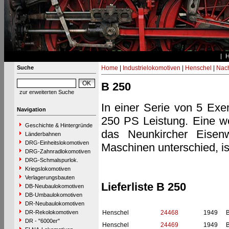
Suche
Home
|
Industrielokomotiven
|
Henschel
|
Nac
B 250
zur erweiterten Suche
In einer Serie von 5 Exe
Navigation
250 PS Leistung. Eine we
Geschichte & Hintergründe
das Neunkircher Eisenw
Länderbahnen
DRG-Einheitslokomotiven
Maschinen unterschied, ist
DRG-Zahnradlokomotiven
DRG-Schmalspurlok.
Kriegslokomotiven
Verlagerungsbauten
Lieferliste B 250
DB-Neubaulokomotiven
DB-Umbaulokomotiven
DR-Neubaulokomotiven
DR-Rekolokomotiven
Henschel
24468
1949
B
DR - "6000er"
Henschel
24469
1949
B