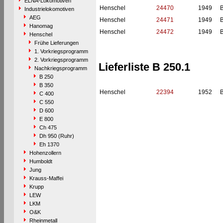
ELNA-Lokomotiven
Henschel
24470
1949
B
Industrielokomotiven
AEG
Henschel
24471
1949
B
Hanomag
Henschel
24472
1949
B
Henschel
Frühe Lieferungen
1. Vorkriegsprogramm
2. Vorkriegsprogramm
Lieferliste B 250.1
Nachkriegsprogramm
B 250
B 350
Henschel
22394
1952
B
C 400
C 550
D 600
E 800
Ch 475
Dh 950 (Ruhr)
Eh 1370
Hohenzollern
Humboldt
Jung
Krauss-Maffei
Krupp
LEW
LKM
O&K
Rheinmetall