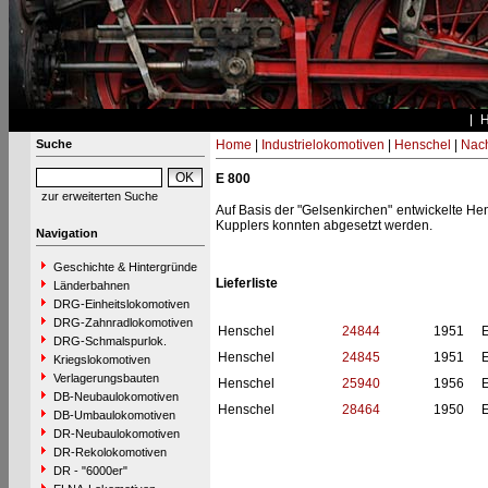
Suche
Home
|
Industrielokomotiven
|
Henschel
|
Nac
E 800
zur erweiterten Suche
Auf Basis der "Gelsenkirchen" entwickelte H
Kupplers konnten abgesetzt werden.
Navigation
Geschichte & Hintergründe
Lieferliste
Länderbahnen
DRG-Einheitslokomotiven
DRG-Zahnradlokomotiven
Henschel
24844
1951
E
DRG-Schmalspurlok.
Henschel
24845
1951
E
Kriegslokomotiven
Verlagerungsbauten
Henschel
25940
1956
E
DB-Neubaulokomotiven
Henschel
28464
1950
E
DB-Umbaulokomotiven
DR-Neubaulokomotiven
DR-Rekolokomotiven
DR - "6000er"