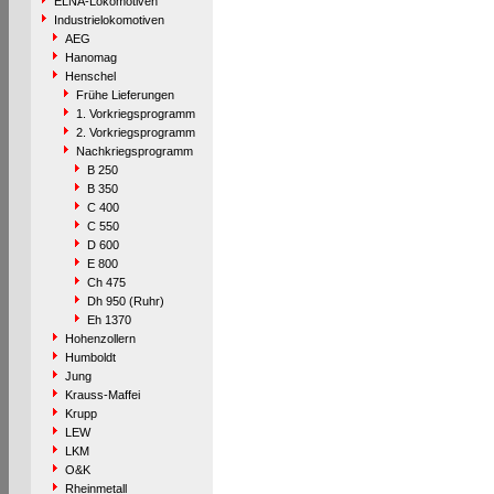
ELNA-Lokomotiven
Industrielokomotiven
AEG
Hanomag
Henschel
Frühe Lieferungen
1. Vorkriegsprogramm
2. Vorkriegsprogramm
Nachkriegsprogramm
B 250
B 350
C 400
C 550
D 600
E 800
Ch 475
Dh 950 (Ruhr)
Eh 1370
Hohenzollern
Humboldt
Jung
Krauss-Maffei
Krupp
LEW
LKM
O&K
Rheinmetall