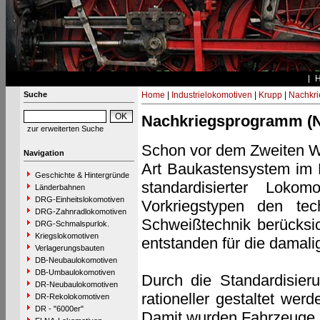
Suche
Home
|
Industrielokomotiven
|
Krupp
|
Nachkri
Nachkriegsprogramm (N
zur erweiterten Suche
Schon vor dem Zweiten Wel
Navigation
Art Baukastensystem im 
Geschichte & Hintergründe
standardisierter Loko
Länderbahnen
DRG-Einheitslokomotiven
Vorkriegstypen den tec
DRG-Zahnradlokomotiven
Schweißtechnik berücksic
DRG-Schmalspurlok.
Kriegslokomotiven
entstanden für die damali
Verlagerungsbauten
DB-Neubaulokomotiven
DB-Umbaulokomotiven
Durch die Standardisieru
DR-Neubaulokomotiven
rationeller gestaltet wer
DR-Rekolokomotiven
DR - "6000er"
Damit wurden Fahrzeuge auf