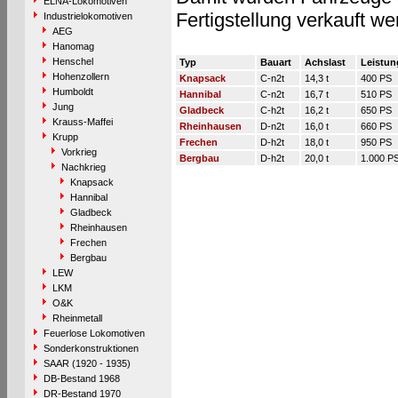
ELNA-Lokomotiven
Fertigstellung verkauft w
Industrielokomotiven
AEG
Hanomag
Henschel
Typ
Bauart
Achslast
Leistun
Hohenzollern
Knapsack
C-n2t
14,3 t
400 PS
Humboldt
Hannibal
C-n2t
16,7 t
510 PS
Jung
Gladbeck
C-h2t
16,2 t
650 PS
Krauss-Maffei
Rheinhausen
D-n2t
16,0 t
660 PS
Krupp
Frechen
D-h2t
18,0 t
950 PS
Vorkrieg
Bergbau
D-h2t
20,0 t
1.000 P
Nachkrieg
Knapsack
Hannibal
Gladbeck
Rheinhausen
Frechen
Bergbau
LEW
LKM
O&K
Rheinmetall
Feuerlose Lokomotiven
Sonderkonstruktionen
SAAR (1920 - 1935)
DB-Bestand 1968
DR-Bestand 1970