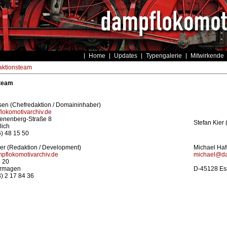
Home
Updates
Typengalerie
Mitwirkende
ktionsteam
team
sen (Chefredaktion / Domaininhaber)
okomotivarchiv.de
enenberg-Straße 8
Stefan Kier 
lich
6) 48 15 50
ger (Redaktion / Development)
Michael Hafe
pflokomotivarchiv.de
michael@da
 20
rmagen
D-45128 Es
3) 2 17 84 36