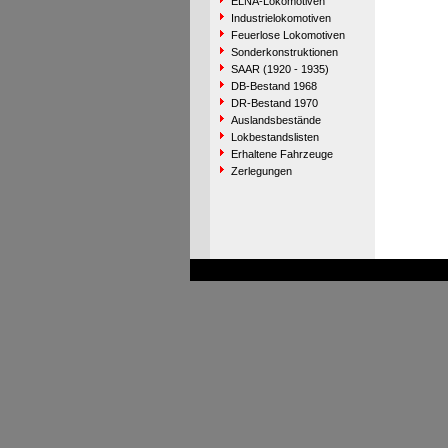
ELNA-Lokomotiven
Industrielokomotiven
Feuerlose Lokomotiven
Sonderkonstruktionen
SAAR (1920 - 1935)
DB-Bestand 1968
DR-Bestand 1970
Auslandsbestände
Lokbestandslisten
Erhaltene Fahrzeuge
Zerlegungen