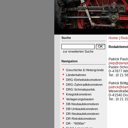
Suche
Home
|
Reda
Redaktions
zur erweiterten Suche
Patrick Paul
Navigation
pwp@dampfl
Pastor-Scho
Geschichte & Hintergründe
D-47877 Wil
Länderbahnen
Tel.: (0 21 5
DRG-Einheitslokomotiven
Patrick Bött
DRG-Zahnradlokomotiven
patrick@dam
DRG-Schmalspurlok.
Weserstraße
Kriegslokomotiven
D-41540 Do
Tel.: (0 21 3
Verlagerungsbauten
DB-Neubaulokomotiven
DB-Umbaulokomotiven
DR-Neubaulokomotiven
DR-Rekolokomotiven
DR - "6000er"