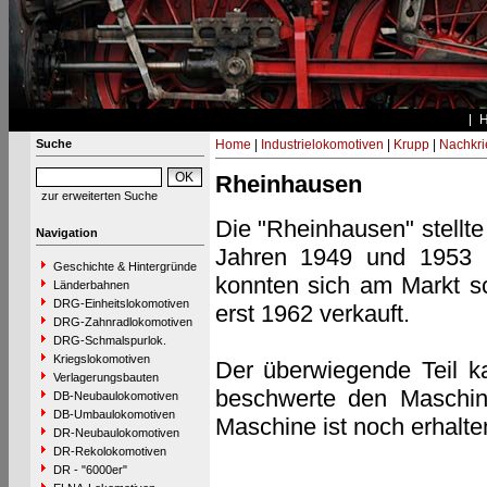
Suche
Home
|
Industrielokomotiven
|
Krupp
|
Nachkri
Rheinhausen
zur erweiterten Suche
Die "Rheinhausen" stellte
Navigation
Jahren 1949 und 1953 a
Geschichte & Hintergründe
konnten sich am Markt sc
Länderbahnen
DRG-Einheitslokomotiven
erst 1962 verkauft.
DRG-Zahnradlokomotiven
DRG-Schmalspurlok.
Kriegslokomotiven
Der überwiegende Teil k
Verlagerungsbauten
beschwerte den Maschine
DB-Neubaulokomotiven
DB-Umbaulokomotiven
Maschine ist noch erhalte
DR-Neubaulokomotiven
DR-Rekolokomotiven
DR - "6000er"