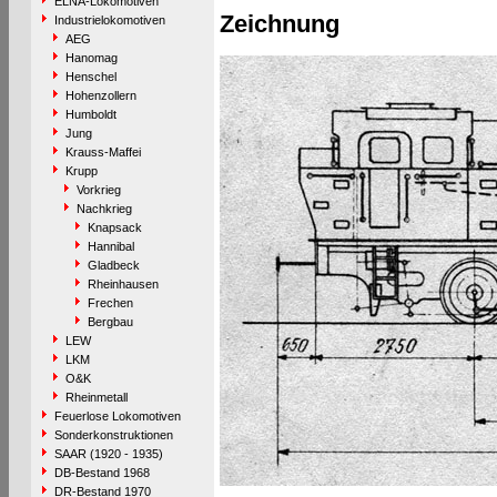
ELNA-Lokomotiven
Zeichnung
Industrielokomotiven
AEG
Hanomag
Henschel
Hohenzollern
Humboldt
Jung
Krauss-Maffei
Krupp
Vorkrieg
Nachkrieg
Knapsack
Hannibal
Gladbeck
Rheinhausen
Frechen
Bergbau
LEW
LKM
O&K
Rheinmetall
Feuerlose Lokomotiven
Sonderkonstruktionen
SAAR (1920 - 1935)
DB-Bestand 1968
DR-Bestand 1970