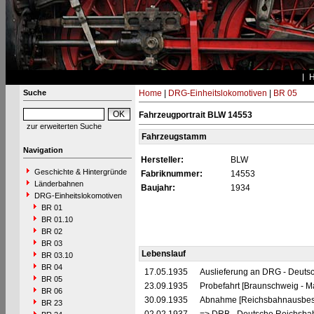
Suche
Home
|
DRG-Einheitslokomotiven
|
BR 05
Fahrzeugportrait BLW 14553
zur erweiterten Suche
Fahrzeugstamm
Navigation
Hersteller:
BLW
Geschichte & Hintergründe
Fabriknummer:
14553
Länderbahnen
Baujahr:
1934
DRG-Einheitslokomotiven
BR 01
BR 01.10
BR 02
BR 03
Lebenslauf
BR 03.10
BR 04
17.05.1935
Auslieferung an DRG - Deutsc
BR 05
23.09.1935
Probefahrt [Braunschweig - 
BR 06
30.09.1935
Abnahme [Reichsbahnausbes
BR 23