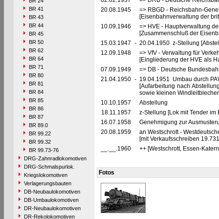
02.02.1937
=> DRB - Deutsche Reichsbah
BR 24
BR 41
20.08.1945
=> RBGD - Reichsbahn-General
[Eisenbahnverwaltung der brit
BR 43
BR 44
10.09.1946
=> HVE - Hauptverwaltung de
[Zusammenschluß der Eisenba
BR 45
BR 50
15.03.1947
-
20.04.1950 z-Stellung [Abste
BR 62
12.09.1948
=> VfV - Verwaltung für Verke
BR 64
[Eingliederung der HVE als Ha
BR 71
07.09.1949
=> DB - Deutsche Bundesbahn
BR 80
21.04.1950
-
19.04.1951 Umbau durch PAW
BR 81
[Aufarbeitung nach Abstellun
BR 84
sowie kleinen Windleitbleche
BR 85
10.10.1957
Abstellung
BR 86
18.11.1957
z-Stellung [Lok mit Tender i
BR 87
16.07.1958
Genehmigung zur Ausmusteru
BR 89.0
20.08.1959
an Westschrott - Westdeutsch
BR 99.22
[mit Verkaufsschreiben 19.731
BR 99.32
__.__.1960
++ [Westschrott, Essen-Katern
BR 99.73-76
DRG-Zahnradlokomotiven
DRG-Schmalspurlok.
Fotos
Kriegslokomotiven
Verlagerungsbauten
DB-Neubaulokomotiven
DB-Umbaulokomotiven
DR-Neubaulokomotiven
DR-Rekolokomotiven