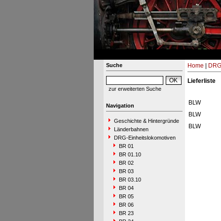
Suche
Home
|
DRG-
Lieferliste
zur erweiterten Suche
BLW
Navigation
BLW
Geschichte & Hintergründe
BLW
Länderbahnen
DRG-Einheitslokomotiven
BR 01
BR 01.10
BR 02
BR 03
BR 03.10
BR 04
BR 05
BR 06
BR 23