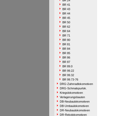
BR 24
BR 41
BR 43
BR 44
BR 45
BR 50
BR 62
BR 64
BR 71
BR 80
BR 81
BR 84
BR 85
BR 86
BR 87
BR 89.0
BR 99.22
BR 99.32
BR 99.73-76
DRG-Zahnradlokomotiven
DRG-Schmalspurlok.
Kriegslokomotiven
Verlagerungsbauten
DB-Neubaulokomotiven
DB-Umbaulokomotiven
DR-Neubaulokomotiven
DR-Rekolokomotiven