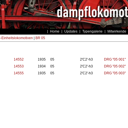
Home
Updates
Typengalerie
Mitwirkende
Einheitslokomotiven
|
BR 05
14552
1935
05
2'C2'-h3
DRG "05 001"
14553
1934
05
2'C2'-h3
DRG "05 002"
14555
1935
05
2'C2'-h3
DRG "05 003"