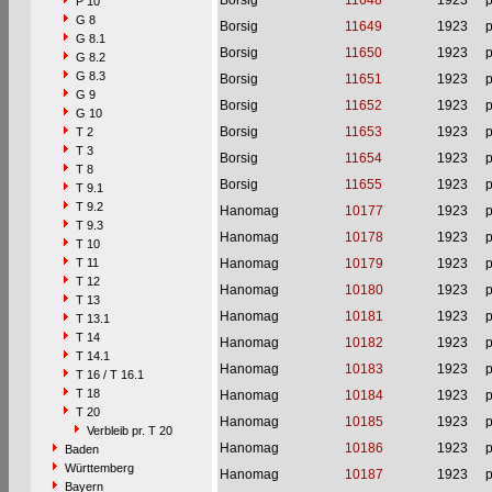
Borsig
11648
1923
p
P 10
G 8
Borsig
11649
1923
p
G 8.1
Borsig
11650
1923
p
G 8.2
G 8.3
Borsig
11651
1923
p
G 9
Borsig
11652
1923
p
G 10
Borsig
11653
1923
p
T 2
T 3
Borsig
11654
1923
p
T 8
Borsig
11655
1923
p
T 9.1
T 9.2
Hanomag
10177
1923
p
T 9.3
Hanomag
10178
1923
p
T 10
T 11
Hanomag
10179
1923
p
T 12
Hanomag
10180
1923
p
T 13
Hanomag
10181
1923
p
T 13.1
T 14
Hanomag
10182
1923
p
T 14.1
Hanomag
10183
1923
p
T 16 / T 16.1
T 18
Hanomag
10184
1923
p
T 20
Hanomag
10185
1923
p
Verbleib pr. T 20
Hanomag
10186
1923
p
Baden
Württemberg
Hanomag
10187
1923
p
Bayern