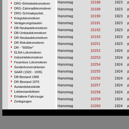
Hanomag
10188
1923
p
DRG-Einheitslokomotiven
DRG-Zahnradlokomotiven
Hanomag
10189
1923
p
DRG-Schmalspurlok.
Hanomag
10190
1923
p
Kriegslokomotiven
Hanomag
10191
1923
p
Verlagerungsbauten
DB-Neubaulokomotiven
Hanomag
10192
1923
p
DB-Umbaulokomotiven
Hanomag
10193
1923
p
DR-Neubaulokomotiven
DR-Rekolokomotiven
Hanomag
10251
1923
p
DR - "6000er"
Hanomag
10252
1924
p
ELNA-Lokomotiven
Industrielokomotiven
Hanomag
10253
1924
p
Feuerlose Lokomotiven
Hanomag
10254
1924
p
Sonderkonstruktionen
Hanomag
10255
1924
p
SAAR (1920 - 1935)
DB-Bestand 1968
Hanomag
10256
1924
p
DR-Bestand 1970
Hanomag
10257
1924
p
Auslandsbestände
Lokbestandslisten
Hanomag
10258
1924
p
Erhaltene Fahrzeuge
Hanomag
10259
1924
p
Zerlegungen
Hanomag
10260
1924
p