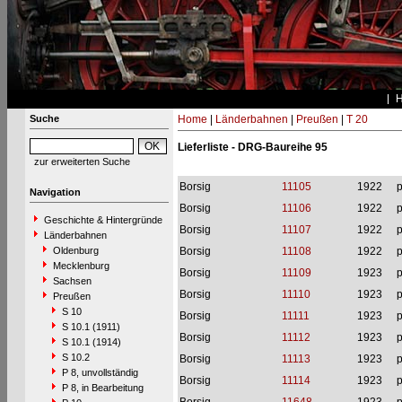
Suche
Home
|
Länderbahnen
|
Preußen
|
T 20
Lieferliste - DRG-Baureihe 95
zur erweiterten Suche
Borsig
11105
1922
p
Navigation
Borsig
11106
1922
p
Geschichte & Hintergründe
Borsig
11107
1922
p
Länderbahnen
Oldenburg
Borsig
11108
1922
p
Mecklenburg
Borsig
11109
1923
p
Sachsen
Borsig
11110
1923
p
Preußen
S 10
Borsig
11111
1923
p
S 10.1 (1911)
Borsig
11112
1923
p
S 10.1 (1914)
S 10.2
Borsig
11113
1923
p
P 8, unvollständig
Borsig
11114
1923
p
P 8, in Bearbeitung