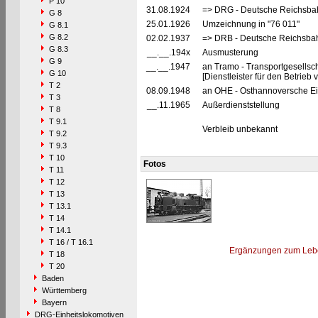
P 10
31.08.1924
=> DRG - Deutsche Reichsbah
G 8
25.01.1926
Umzeichnung in "76 011"
G 8.1
G 8.2
02.02.1937
=> DRB - Deutsche Reichsbah
G 8.3
__.__.194x
Ausmusterung
G 9
__.__.1947
an Tramo - Transportgesellsch
G 10
[Dienstleister für den Betrie
T 2
08.09.1948
an OHE - Osthannoversche Ei
T 3
__.11.1965
Außerdienststellung
T 8
T 9.1
Verbleib unbekannt
T 9.2
T 9.3
T 10
Fotos
T 11
T 12
T 13
T 13.1
T 14
T 14.1
T 16 / T 16.1
Ergänzungen zum Leb
T 18
T 20
Baden
Württemberg
Bayern
DRG-Einheitslokomotiven