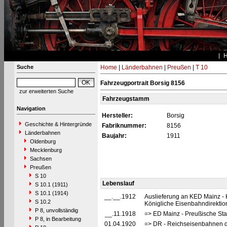
Suche
Home
|
Länderbahnen
|
Preußen
|
T 10
Fahrzeugportrait Borsig 8156
zur erweiterten Suche
Fahrzeugstamm
Navigation
Hersteller:
Borsig
Geschichte & Hintergründe
Fabriknummer:
8156
Länderbahnen
Baujahr:
1911
Oldenburg
Mecklenburg
Sachsen
Preußen
S 10
Lebenslauf
S 10.1 (1911)
S 10.1 (1914)
__.__.1912
Auslieferung an KED Mainz - 
S 10.2
Königliche Eisenbahndirektio
P 8, unvollständig
__.11.1918
=> ED Mainz - Preußische Sta
P 8, in Bearbeitung
01.04.1920
=> DR - Reichseisenbahnen d