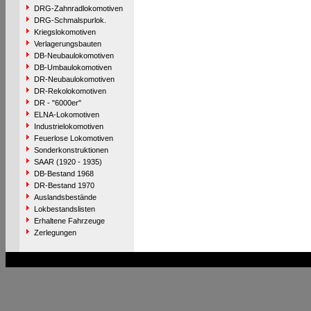
DRG-Zahnradlokomotiven
DRG-Schmalspurlok.
Kriegslokomotiven
Verlagerungsbauten
DB-Neubaulokomotiven
DB-Umbaulokomotiven
DR-Neubaulokomotiven
DR-Rekolokomotiven
DR - "6000er"
ELNA-Lokomotiven
Industrielokomotiven
Feuerlose Lokomotiven
Sonderkonstruktionen
SAAR (1920 - 1935)
DB-Bestand 1968
DR-Bestand 1970
Auslandsbestände
Lokbestandslisten
Erhaltene Fahrzeuge
Zerlegungen