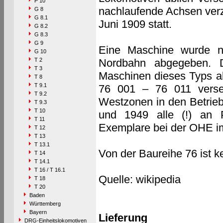
P 10
nachlaufende Achsen verzi
G 8
G 8.1
Juni 1909 statt.
G 8.2
G 8.3
G 9
Eine Maschine wurde na
G 10
T 2
Nordbahn abgegeben. D
T 3
Maschinen dieses Typs a
T 8
T 9.1
76 001 – 76 011 verse
T 9.2
Westzonen in den Betrie
T 9.3
T 10
und 1949 alle (!) an 
T 11
Exemplare bei der OHE im
T 12
T 13
T 13.1
Von der Baureihe 76 ist k
T 14
T 14.1
T 16 / T 16.1
Quelle: wikipedia
T 18
T 20
Baden
Württemberg
Bayern
Lieferung
DRG-Einheitslokomotiven