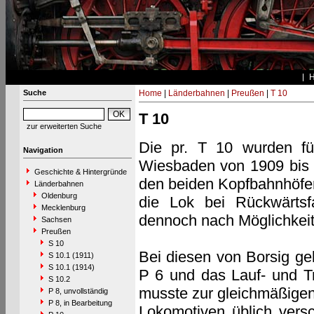
Suche
Home
|
Länderbahnen
|
Preußen
|
T 10
T 10
zur erweiterten Suche
Die pr. T 10 wurden fü
Navigation
Wiesbaden von 1909 bis 
Geschichte & Hintergründe
den beiden Kopfbahnhöfen
Länderbahnen
Oldenburg
die Lok bei Rückwärtsf
Mecklenburg
dennoch nach Möglichkei
Sachsen
Preußen
S 10
Bei diesen von Borsig ge
S 10.1 (1911)
S 10.1 (1914)
P 6 und das Lauf- und T
S 10.2
musste zur gleichmäßigen
P 8, unvollständig
P 8, in Bearbeitung
Lokomotiven üblich vers