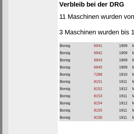
Verbleib bei der DRG
11 Maschinen wurden von
3 Maschinen wurden bis 
Borsig
6941
1909
M
Borsig
6942
1909
M
Borsig
6943
1909
M
Borsig
6945
1909
M
Borsig
7288
1910
M
Borsig
8151
1911
M
Borsig
8152
1912
M
Borsig
8153
1911
M
Borsig
8154
1912
M
Borsig
8155
1911
M
Borsig
8156
1911
M