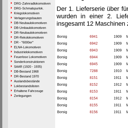
DRG-Zahnradlokomotiven
Der 1. Lieferserie über f
DRG-Schmalspurlok.
Kriegslokomotiven
wurden in einer 2. Lief
Verlagerungsbauten
insgesamt 12 Maschinen 
DB-Neubaulokomotiven
DB-Umbaulokomotiven
DR-Neubaulokomotiven
Borsig
6941
1909
M
DR-Rekolokomotiven
DR - "6000er"
Borsig
6942
1909
M
ELNA-Lokomotiven
Borsig
6943
1909
M
Industrielokomotiven
Feuerlose Lokomotiven
Borsig
6944
1909
M
Sonderkonstruktionen
Borsig
6945
1909
M
SAAR (1920 - 1935)
Borsig
7288
1910
M
DB-Bestand 1968
DR-Bestand 1970
Borsig
8151
1911
M
Auslandsbestände
Borsig
8152
1912
M
Lokbestandslisten
Erhaltene Fahrzeuge
Borsig
8153
1911
M
Zerlegungen
Borsig
8154
1912
M
Borsig
8155
1911
M
Borsig
8156
1911
M