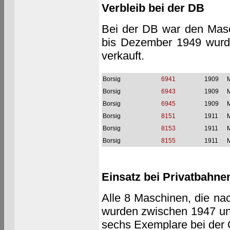
Verbleib bei der DB
Bei der DB war den Masc
bis Dezember 1949 wurde
verkauft.
Borsig
6941
1909
M
Borsig
6943
1909
M
Borsig
6945
1909
M
Borsig
8151
1911
M
Borsig
8153
1911
M
Borsig
8155
1911
M
Einsatz bei Privatbahne
Alle 8 Maschinen, die na
wurden zwischen 1947 un
sechs Exemplare bei der 