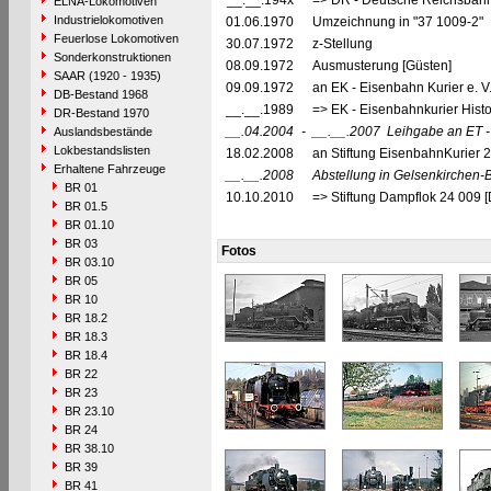
__.__.194x
=> DR - Deutsche Reichsbahn
ELNA-Lokomotiven
Industrielokomotiven
01.06.1970
Umzeichnung in "37 1009-2"
Feuerlose Lokomotiven
30.07.1972
z-Stellung
Sonderkonstruktionen
08.09.1972
Ausmusterung [Güsten]
SAAR (1920 - 1935)
09.09.1972
an EK - Eisenbahn Kurier e. V
DB-Bestand 1968
__.__.1989
=> EK - Eisenbahnkurier Histo
DR-Bestand 1970
__.04.2004
-
__.__.2007
Leihgabe an ET - 
Auslandsbestände
Lokbestandslisten
18.02.2008
an Stiftung EisenbahnKurier 
Erhaltene Fahrzeuge
__.__.2008
Abstellung in Gelsenkirchen-
BR 01
10.10.2010
=> Stiftung Dampflok 24 009 
BR 01.5
BR 01.10
BR 03
Fotos
BR 03.10
BR 05
BR 10
BR 18.2
BR 18.3
BR 18.4
BR 22
BR 23
BR 23.10
BR 24
BR 38.10
BR 39
BR 41