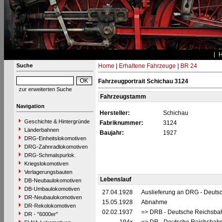
Suche
Home
|
Erhaltene Fahrzeuge
|
BR 24
Fahrzeugportrait Schichau 3124
zur erweiterten Suche
Fahrzeugstamm
Navigation
Hersteller:
Schichau
Geschichte & Hintergründe
Fabriknummer:
3124
Länderbahnen
Baujahr:
1927
DRG-Einheitslokomotiven
DRG-Zahnradlokomotiven
DRG-Schmalspurlok.
Kriegslokomotiven
Verlagerungsbauten
Lebenslauf
DB-Neubaulokomotiven
DB-Umbaulokomotiven
27.04.1928
Auslieferung an DRG - Deutsc
DR-Neubaulokomotiven
15.05.1928
Abnahme
DR-Rekolokomotiven
02.02.1937
=> DRB - Deutsche Reichsbah
DR - "6000er"