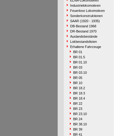
ELNA-Lokomotiven
Industrielokomotiven
Feuerlose Lokomotiven
Sonderkonstruktionen
SAAR (1920 - 1935)
DB-Bestand 1968
DR-Bestand 1970
Auslandsbestände
Lokbestandslisten
Erhaltene Fahrzeuge
BR 01
BR 01.5
BR 01.10
BR 03
BR 03.10
BR 05
BR 10
BR 18.2
BR 18.3
BR 18.4
BR 22
BR 23
BR 23.10
BR 24
BR 38.10
BR 39
BR 41