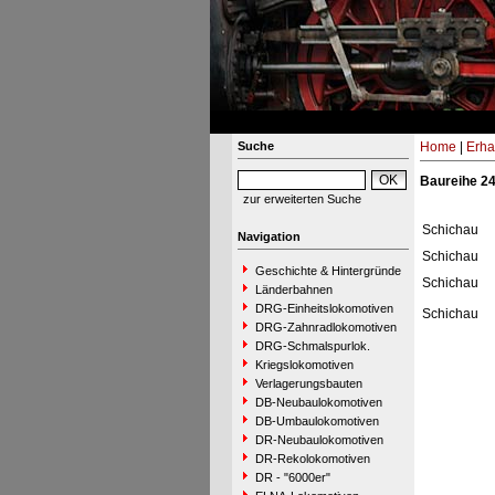
Suche
Home
|
Erha
Baureihe 2
zur erweiterten Suche
Schichau
Navigation
Schichau
Geschichte & Hintergründe
Schichau
Länderbahnen
DRG-Einheitslokomotiven
Schichau
DRG-Zahnradlokomotiven
DRG-Schmalspurlok.
Kriegslokomotiven
Verlagerungsbauten
DB-Neubaulokomotiven
DB-Umbaulokomotiven
DR-Neubaulokomotiven
DR-Rekolokomotiven
DR - "6000er"