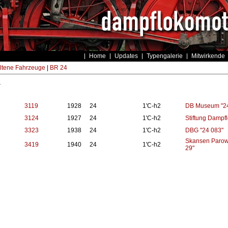
Home
Updates
Typengalerie
Mitwirkende
ltene Fahrzeuge
|
BR 24
4
3119
1928
24
1'C-h2
DB Museum "24
3124
1927
24
1'C-h2
Stiftung Dampf
3323
1938
24
1'C-h2
DBG "24 083"
Skansen Parowo
3419
1940
24
1'C-h2
29"