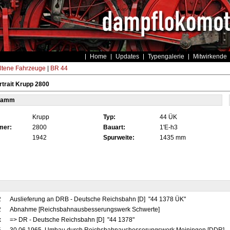
Home
Updates
Typengalerie
Mitwirkende
ltene Fahrzeuge
|
BR 44
trait Krupp 2800
tamm
Krupp
Typ:
44 ÜK
mer:
2800
Bauart:
1'E-h3
1942
Spurweite:
1435 mm
2
Auslieferung an DRB - Deutsche Reichsbahn [D] "44 1378 ÜK"
2
Abnahme [Reichsbahnausbesserungswerk Schwerte]
x
=> DR - Deutsche Reichsbahn [D] "44 1378"