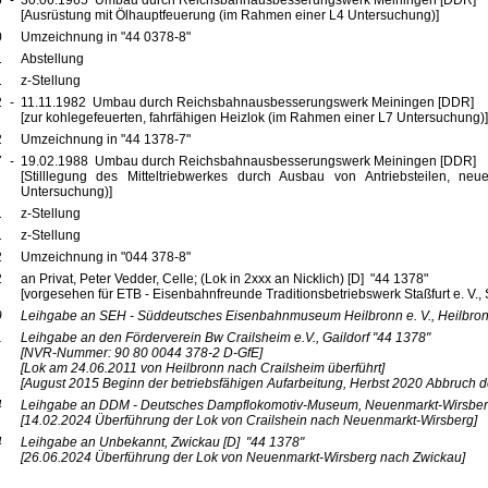
5
-
30.06.1965 Umbau durch Reichsbahnausbesserungswerk Meiningen [DDR]
[Ausrüstung mit Ölhauptfeuerung (im Rahmen einer L4 Untersuchung)]
0
Umzeichnung in "44 0378-8"
1
Abstellung
1
z-Stellung
2
-
11.11.1982 Umbau durch Reichsbahnausbesserungswerk Meiningen [DDR]
[zur kohlegefeuerten, fahrfähigen Heizlok (im Rahmen einer L7 Untersuchung)]
2
Umzeichnung in "44 1378-7"
7
-
19.02.1988 Umbau durch Reichsbahnausbesserungswerk Meiningen [DDR]
[Stilllegung des Mitteltriebwerkes durch Ausbau von Antriebsteilen, 
Untersuchung)]
1
z-Stellung
1
z-Stellung
2
Umzeichnung in "044 378-8"
2
an Privat, Peter Vedder, Celle; (Lok in 2xxx an Nicklich) [D] "44 1378"
[vorgesehen für ETB - Eisenbahnfreunde Traditionsbetriebswerk Staßfurt e. V., S
9
Leihgabe an SEH - Süddeutsches Eisenbahnmuseum Heilbronn e. V., Heilbro
1
Leihgabe an den Förderverein Bw Crailsheim e.V., Gaildorf
"44 1378"
[NVR-Nummer: 90 80 0044 378-2 D-GfE]
[Lok am 24.06.2011 von Heilbronn nach Crailsheim überführt]
[August 2015 Beginn der betriebsfähigen Aufarbeitung, Herbst 2020 Abbruch de
4
Leihgabe an DDM - Deutsches Dampflokomotiv-Museum, Neuenmarkt-Wirsbe
[14.02.2024 Überführung der Lok von Crailshein nach Neuenmarkt-Wirsberg]
4
Leihgabe an Unbekannt, Zwickau
[D]
"44 1378"
[26.06.2024 Überführung der Lok von Neuenmarkt-Wirsberg nach Zwickau]