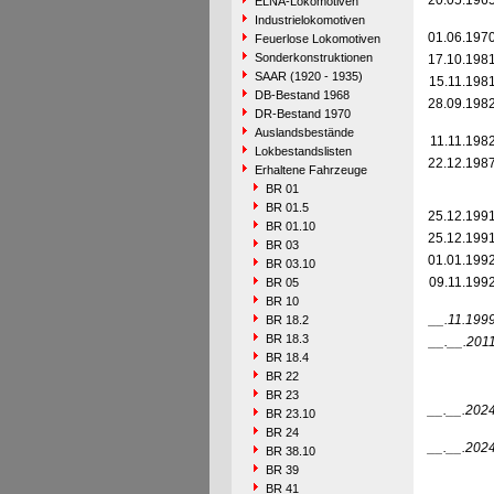
20.05.196
ELNA-Lokomotiven
Industrielokomotiven
01.06.197
Feuerlose Lokomotiven
Sonderkonstruktionen
17.10.198
SAAR (1920 - 1935)
15.11.198
DB-Bestand 1968
28.09.198
DR-Bestand 1970
Auslandsbestände
11.11.198
Lokbestandslisten
22.12.198
Erhaltene Fahrzeuge
BR 01
BR 01.5
25.12.199
BR 01.10
25.12.199
BR 03
01.01.199
BR 03.10
09.11.199
BR 05
BR 10
__.11.199
BR 18.2
BR 18.3
__.__.201
BR 18.4
BR 22
BR 23
__.__.202
BR 23.10
BR 24
__.__.202
BR 38.10
BR 39
BR 41