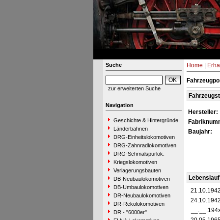
Suche
Home
|
Erha
Fahrzeugpor
zur erweiterten Suche
Fahrzeugs
Navigation
Hersteller:
Geschichte & Hintergründe
Fabriknum
Länderbahnen
Baujahr:
DRG-Einheitslokomotiven
DRG-Zahnradlokomotiven
DRG-Schmalspurlok.
Kriegslokomotiven
Verlagerungsbauten
Lebenslauf
DB-Neubaulokomotiven
DB-Umbaulokomotiven
21.10.194
DR-Neubaulokomotiven
24.10.194
DR-Rekolokomotiven
__.__.194
DR - "6000er"