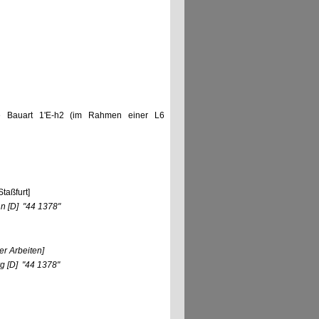
neue Bauart 1'E-h2 (im Rahmen einer L6
taßfurt]
nn
[D]
"44 1378"
r Arbeiten]
rg
[D]
"44 1378"