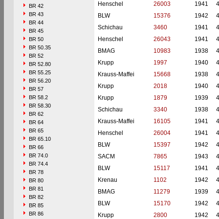
Henschel
26003
1941
BR 42
BR 43
BLW
15376
1942
BR 44
Schichau
3460
1941
BR 45
Henschel
26043
1941
BR 50
BR 50.35
BMAG
10983
1938
BR 52
Krupp
1997
1940
BR 52.80
BR 55.25
Krauss-Maffei
15668
1938
BR 56.20
Krupp
2018
1940
BR 57
BR 58.2
Krupp
1879
1939
BR 58.30
Schichau
3340
1938
BR 62
Krauss-Maffei
16105
1941
BR 64
BR 65
Henschel
26004
1941
BR 65.10
BLW
15397
1942
BR 66
BR 74.0
SACM
7865
1943
BR 74.4
BLW
15117
1941
BR 78
Krenau
1102
1942
BR 80
BR 81
BMAG
11279
1939
BR 82
BLW
15170
1942
BR 85
BR 86
Krupp
2800
1942