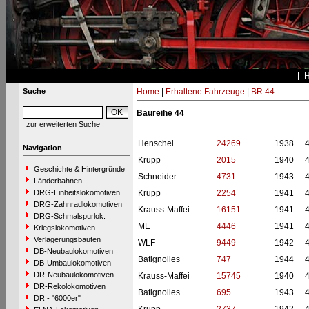
Suche
Home
|
Erhaltene Fahrzeuge
|
BR 44
Baureihe 44
zur erweiterten Suche
Henschel
24269
1938
Navigation
Krupp
2015
1940
Geschichte & Hintergründe
Schneider
4731
1943
Länderbahnen
DRG-Einheitslokomotiven
Krupp
2254
1941
DRG-Zahnradlokomotiven
Krauss-Maffei
16151
1941
DRG-Schmalspurlok.
ME
4446
1941
Kriegslokomotiven
Verlagerungsbauten
WLF
9449
1942
DB-Neubaulokomotiven
Batignolles
747
1944
DB-Umbaulokomotiven
DR-Neubaulokomotiven
Krauss-Maffei
15745
1940
DR-Rekolokomotiven
Batignolles
695
1943
DR - "6000er"