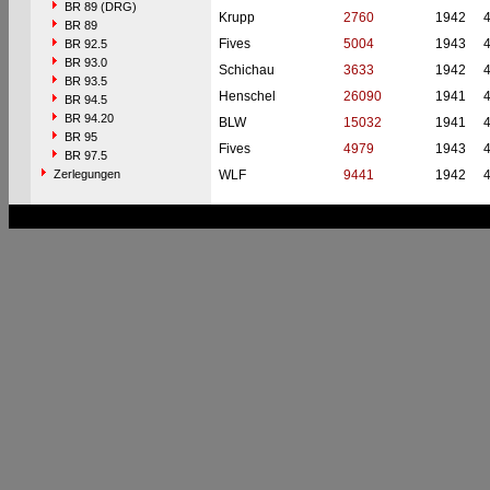
BR 89 (DRG)
Krupp
2760
1942
BR 89
Fives
5004
1943
BR 92.5
BR 93.0
Schichau
3633
1942
BR 93.5
Henschel
26090
1941
BR 94.5
BR 94.20
BLW
15032
1941
BR 95
Fives
4979
1943
BR 97.5
Zerlegungen
WLF
9441
1942