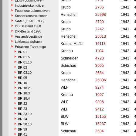
Krupp
2737
1942
ELNA-Lokomotiven
Industrielokomotiven
Krupp
2705
1942
Feuerlose Lokomotiven
Henschel
25998
1941
Sonderkonstruktionen
SAAR (1920 - 1935)
Krupp
2799
1942
DB-Bestand 1968
Krupp
2242
1941
DR-Bestand 1970
Henschel
26013
1941
Auslandsbestände
Lokbestandslisten
Krauss-Maffei
16113
1941
Erhaltene Fahrzeuge
Krenau
1104
1942
BR 01
BR 01.5
Schneider
4728
1943
BR 01.10
Schichau
3605
1942
BR 03
BR 03.10
Krupp
2684
1942
BR 05
Henschel
26006
1941
BR 10
WLF
9274
1941
BR 18.2
BR 18.3
Krenau
1007
1941
BR 18.4
WLF
9396
1942
BR 22
BR 23
WLF
9412
1942
BR 23.10
BLW
15155
1942
BR 24
BLW
15237
1942
BR 38.10
BR 39
Schichau
3604
1942
BR 41