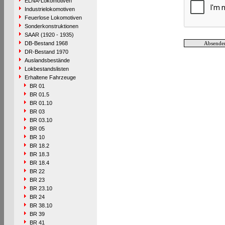
ELNA-Lokomotiven
Industrielokomotiven
Feuerlose Lokomotiven
Sonderkonstruktionen
SAAR (1920 - 1935)
DB-Bestand 1968
DR-Bestand 1970
Auslandsbestände
Lokbestandslisten
Erhaltene Fahrzeuge
BR 01
BR 01.5
BR 01.10
BR 03
BR 03.10
BR 05
BR 10
BR 18.2
BR 18.3
BR 18.4
BR 22
BR 23
BR 23.10
BR 24
BR 38.10
BR 39
BR 41