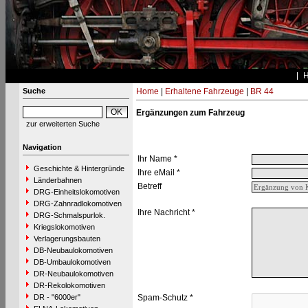
Suche
Home
|
Erhaltene Fahrzeuge
|
BR 44
Ergänzungen zum Fahrzeug
zur erweiterten Suche
Navigation
Ihr Name *
Geschichte & Hintergründe
Ihre eMail *
Länderbahnen
Betreff
DRG-Einheitslokomotiven
DRG-Zahnradlokomotiven
Ihre Nachricht *
DRG-Schmalspurlok.
Kriegslokomotiven
Verlagerungsbauten
DB-Neubaulokomotiven
DB-Umbaulokomotiven
DR-Neubaulokomotiven
DR-Rekolokomotiven
DR - "6000er"
Spam-Schutz *