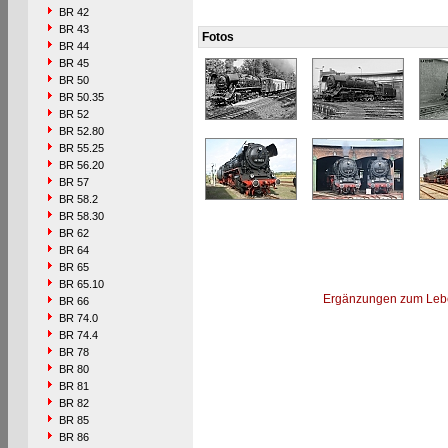
BR 42
BR 43
Fotos
BR 44
BR 45
BR 50
BR 50.35
BR 52
BR 52.80
BR 55.25
BR 56.20
BR 57
BR 58.2
BR 58.30
BR 62
BR 64
BR 65
BR 65.10
Ergänzungen zum Leb
BR 66
BR 74.0
BR 74.4
BR 78
BR 80
BR 81
BR 82
BR 85
BR 86