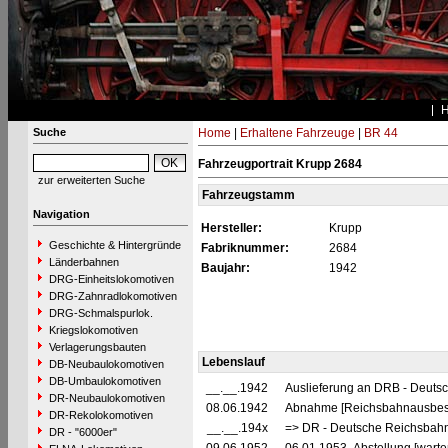
Suche
Home
|
Erhaltene Fahrzeuge
|
BR 44
Fahrzeugportrait Krupp 2684
zur erweiterten Suche
Fahrzeugstamm
Navigation
Hersteller:
Krupp
Geschichte & Hintergründe
Fabriknummer:
2684
Länderbahnen
Baujahr:
1942
DRG-Einheitslokomotiven
DRG-Zahnradlokomotiven
DRG-Schmalspurlok.
Kriegslokomotiven
Verlagerungsbauten
Lebenslauf
DB-Neubaulokomotiven
DB-Umbaulokomotiven
__.__.1942
Auslieferung an DRB - Deuts
DR-Neubaulokomotiven
08.06.1942
Abnahme [Reichsbahnausbes
DR-Rekolokomotiven
__.__.194x
=> DR - Deutsche Reichsbahn
DR - "6000er"