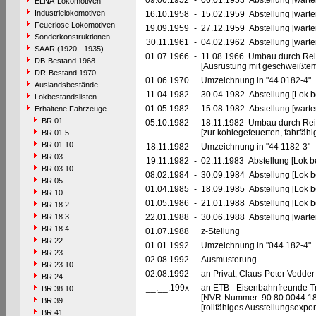
09.06.1952
-
06.01.1953 Abstellung [warte
ELNA-Lokomotiven
Industrielokomotiven
16.10.1958
-
15.02.1959 Abstellung [warte
Feuerlose Lokomotiven
19.09.1959
-
27.12.1959 Abstellung [warte
Sonderkonstruktionen
30.11.1961
-
04.02.1962 Abstellung [warte
SAAR (1920 - 1935)
01.07.1966
-
11.08.1966 Umbau durch Re
DB-Bestand 1968
[Ausrüstung mit geschweißte
DR-Bestand 1970
01.06.1970
Umzeichnung in "44 0182-4"
Auslandsbestände
11.04.1982
-
30.04.1982 Abstellung [Lok be
Lokbestandslisten
01.05.1982
-
15.08.1982 Abstellung [warte
Erhaltene Fahrzeuge
BR 01
05.10.1982
-
18.11.1982 Umbau durch Re
[zur kohlegefeuerten, fahrfä
BR 01.5
BR 01.10
18.11.1982
Umzeichnung in "44 1182-3"
BR 03
19.11.1982
-
02.11.1983 Abstellung [Lok be
BR 03.10
08.02.1984
-
30.09.1984 Abstellung [Lok be
BR 05
01.04.1985
-
18.09.1985 Abstellung [Lok be
BR 10
01.05.1986
-
21.01.1988 Abstellung [Lok be
BR 18.2
BR 18.3
22.01.1988
-
30.06.1988 Abstellung [warte
BR 18.4
01.07.1988
z-Stellung
BR 22
01.01.1992
Umzeichnung in "044 182-4"
BR 23
02.08.1992
Ausmusterung
BR 23.10
02.08.1992
an Privat, Claus-Peter Vedder
BR 24
__.__.199x
an ETB - Eisenbahnfreunde Tra
BR 38.10
[NVR-Nummer: 90 80 0044 1
BR 39
[rollfähiges Ausstellungsexpona
BR 41