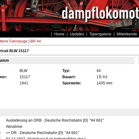
Home
Updates
Typengalerie
Mitwirkende
ltene Fahrzeuge
|
BR 44
trait BLW 15117
tamm
BLW
Typ:
44
mer:
15117
Bauart:
1'E-h3
1941
Spurweite:
1435 mm
1
Auslieferung an DRB - Deutsche Reichsbahn [D] "44 661"
1
Abnahme
x
=> DR - Deutsche Reichsbahn [D] "44 661"