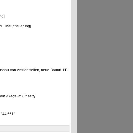
ag]
d Ölhauptfeuerung]
Ausbau von Antriebsteilen, neue Bauart 1'E-
amt 9 Tage im Einsatz]
] "44 661"