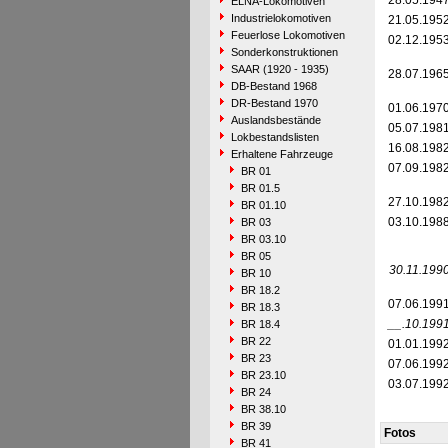
28.05.194
ELNA-Lokomotiven
Industrielokomotiven
21.05.195
Feuerlose Lokomotiven
02.12.195
Sonderkonstruktionen
SAAR (1920 - 1935)
28.07.196
DB-Bestand 1968
DR-Bestand 1970
01.06.197
Auslandsbestände
05.07.198
Lokbestandslisten
16.08.198
Erhaltene Fahrzeuge
07.09.198
BR 01
BR 01.5
27.10.198
BR 01.10
03.10.198
BR 03
BR 03.10
BR 05
30.11.199
BR 10
BR 18.2
07.06.199
BR 18.3
__.10.199
BR 18.4
BR 22
01.01.199
BR 23
07.06.199
BR 23.10
03.07.199
BR 24
BR 38.10
BR 39
Fotos
BR 41