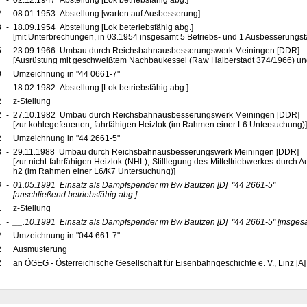
7
-
02.12.1947 Abstellung [Lok betriebsfähig abg.]
2
-
08.01.1953 Abstellung [warten auf Ausbesserung]
3
-
18.09.1954 Abstellung [Lok beteriebsfähig abg.]
[mit Unterbrechungen, in 03.1954 insgesamt 5 Betriebs- und 1 Ausbesserungst
5
-
23.09.1966 Umbau durch Reichsbahnausbesserungswerk Meiningen [DDR]
[Ausrüstung mit geschweißtem Nachbaukessel (Raw Halberstadt 374/1966) un
0
Umzeichnung in "44 0661-7"
1
-
18.02.1982 Abstellung [Lok betriebsfähig abg.]
2
z-Stellung
2
-
27.10.1982 Umbau durch Reichsbahnausbesserungswerk Meiningen [DDR]
[zur kohlegefeuerten, fahrfähigen Heizlok (im Rahmen einer L6 Untersuchung)]
2
Umzeichnung in "44 2661-5"
8
-
29.11.1988 Umbau durch Reichsbahnausbesserungswerk Meiningen [DDR]
[zur nicht fahrfähigen Heizlok (NHL), Stilllegung des Mitteltriebwerkes durch 
h2 (im Rahmen einer L6/K7 Untersuchung)]
0
-
01.05.1991
Einsatz als Dampfspender im Bw Bautzen
[D]
"44 2661-5"
[anschließend betriebsfähig abg.]
1
z-Stellung
1
-
__.10.1991
Einsatz als Dampfspender im Bw Bautzen
[D]
"44 2661-5"
[insges
2
Umzeichnung in "044 661-7"
2
Ausmusterung
2
an ÖGEG - Österreichische Gesellschaft für Eisenbahngeschichte e. V., Linz [A