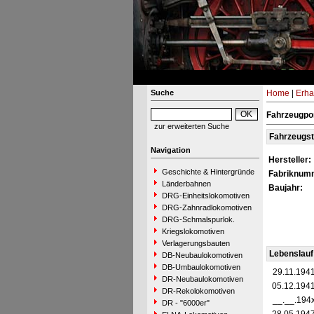
Suche
Home
|
Erha
Fahrzeugpor
zur erweiterten Suche
Fahrzeugs
Navigation
Hersteller:
Geschichte & Hintergründe
Fabriknum
Länderbahnen
Baujahr:
DRG-Einheitslokomotiven
DRG-Zahnradlokomotiven
DRG-Schmalspurlok.
Kriegslokomotiven
Verlagerungsbauten
Lebenslauf
DB-Neubaulokomotiven
DB-Umbaulokomotiven
29.11.194
DR-Neubaulokomotiven
05.12.194
DR-Rekolokomotiven
__.__.194
DR - "6000er"