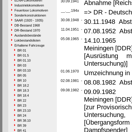
ELNA-Lokomotiven
30.09.1941
Abnahme [Reich
Industrielokomotiven
Feuerlose Lokomotiven
__.__.194x
=> DR - Deutsch
Sonderkonstruktionen
30.08.1948
-
30.11.1948 Abst
SAAR (1920 - 1935)
DB-Bestand 1968
11.04.1951
-
07.08.1952 Abst
DR-Bestand 1970
Auslandsbestände
05.08.1965
-
14.10.1965 U
Lokbestandslisten
Erhaltene Fahrzeuge
Meiningen [DD
BR 01
[Ausrüstung 
BR 01.5
BR 01.10
Untersuchung)]
BR 03
BR 03.10
01.06.1970
Umzeichnung in 
BR 05
BR 10
02.08.1981
-
08.08.1982 Abste
BR 18.2
09.08.1982
-
09.09.1982 U
BR 18.3
BR 18.4
Meiningen [DD
BR 22
[zur Provisoris
BR 23
BR 23.10
Untersuchung, 
BR 24
BR 38.10
[Übergangsform z
BR 39
Dampfspender]
BR 41