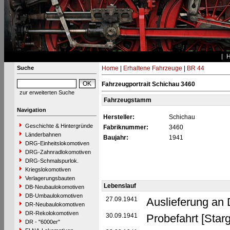
Suche
Home
|
Erhaltene Fahrzeuge
|
BR 44
Fahrzeugportrait Schichau 3460
zur erweiterten Suche
Fahrzeugstamm
Navigation
Hersteller:
Schichau
Geschichte & Hintergründe
Fabriknummer:
3460
Länderbahnen
Baujahr:
1941
DRG-Einheitslokomotiven
DRG-Zahnradlokomotiven
DRG-Schmalspurlok.
Kriegslokomotiven
Verlagerungsbauten
Lebenslauf
DB-Neubaulokomotiven
DB-Umbaulokomotiven
27.09.1941
Auslieferung an
DR-Neubaulokomotiven
DR-Rekolokomotiven
30.09.1941
Probefahrt [Star
DR - "6000er"