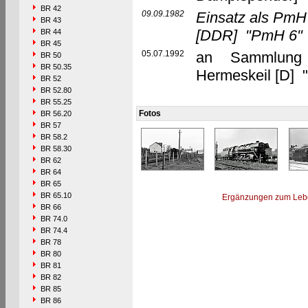
BR 42
09.09.1982
Einsatz als PmH
BR 43
[DDR]
"PmH 6"
BR 44
BR 45
05.07.1992
an Sammlung 
BR 50
BR 50.35
Hermeskeil [D] 
BR 52
BR 52.80
BR 55.25
Fotos
BR 56.20
BR 57
BR 58.2
BR 58.30
BR 62
BR 64
BR 65
BR 65.10
Ergänzungen zum Leb
BR 66
BR 74.0
BR 74.4
BR 78
BR 80
BR 81
BR 82
BR 85
BR 86