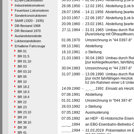
30.03.1945
-
02.08.1945 Abstellung [Lok be
ELNA-Lokomotiven
Industrielokomotiven
26.06.1950
-
12.02.1951 Abstellung [Lok be
Feuerlose Lokomotiven
28.07.1956
-
14.11.1956 Abstellung [warte
Sonderkonstruktionen
10.03.1957
-
22.06.1957 Abstellung [Lok be
SAAR (1920 - 1935)
20.09.1960
-
23.02.1961 Abstellung [warte
DB-Bestand 1968
27.11.1964
-
31.01.1965 Umbau durch Re
DR-Bestand 1970
[Ausrüstung mit Ölhauptfeuer
Auslandsbestände
01.06.1970
Umzeichnung in "44 0397-8"
Lokbestandslisten
09.10.1981
Abstellung
Erhaltene Fahrzeuge
BR 01
16.10.1981
z-Stellung
BR 01.5
21.03.1983
-
30.04.1983 Umbau durch Re
BR 01.10
[zur kohlegefeuerten, fahrfä
BR 03
30.04.1983
Umzeichnung in "44 2397-6"
BR 03.10
31.07.1990
-
13.09.1990 Umbau durch Re
BR 05
[zur nicht fahrfähigen Heizlo
BR 10
h2 (im Rahmen einer L6 Unte
BR 18.2
14.09.1990
-
__.__.1991
Einsatz als Heiz
BR 18.3
07.06.1991
Abstellung
BR 18.4
01.01.1992
Umzeichnung in "044 397-8"
BR 22
26.03.1992
z-Stellung
BR 23
BR 23.10
07.05.1992
Ausmusterung
BR 24
07.05.1992
an HEP - IG Historische Eise
BR 38.10
__.__.1994
an EBG Eisenbahn-Betriebs-G
BR 39
__.__.1994
-
31.03.2019
Präsentation im 
BR 41