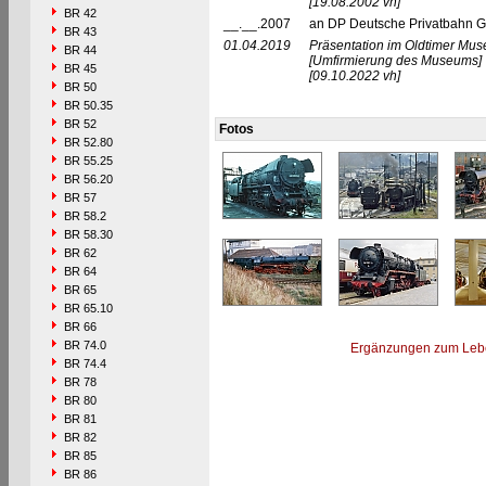
[19.08.2002 vh]
BR 42
__.__.2007
an DP Deutsche Privatbahn 
BR 43
01.04.2019
Präsentation im Oldtimer Mu
BR 44
[Umfirmierung des Museums]
BR 45
[09.10.2022 vh]
BR 50
BR 50.35
BR 52
Fotos
BR 52.80
BR 55.25
BR 56.20
BR 57
BR 58.2
BR 58.30
BR 62
BR 64
BR 65
BR 65.10
BR 66
BR 74.0
Ergänzungen zum Leb
BR 74.4
BR 78
BR 80
BR 81
BR 82
BR 85
BR 86