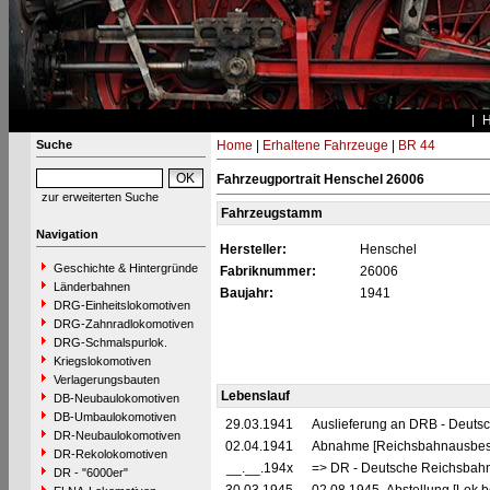
Suche
Home
|
Erhaltene Fahrzeuge
|
BR 44
Fahrzeugportrait Henschel 26006
zur erweiterten Suche
Fahrzeugstamm
Navigation
Hersteller:
Henschel
Geschichte & Hintergründe
Fabriknummer:
26006
Länderbahnen
Baujahr:
1941
DRG-Einheitslokomotiven
DRG-Zahnradlokomotiven
DRG-Schmalspurlok.
Kriegslokomotiven
Verlagerungsbauten
Lebenslauf
DB-Neubaulokomotiven
DB-Umbaulokomotiven
29.03.1941
Auslieferung an DRB - Deuts
DR-Neubaulokomotiven
02.04.1941
Abnahme [Reichsbahnausbess
DR-Rekolokomotiven
__.__.194x
=> DR - Deutsche Reichsbahn
DR - "6000er"