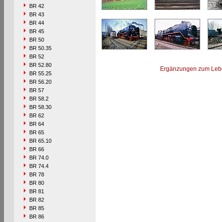
BR 42
BR 43
BR 44
BR 45
BR 50
BR 50.35
BR 52
BR 52.80
Ergänzungen zum Leb
BR 55.25
BR 56.20
BR 57
BR 58.2
BR 58.30
BR 62
BR 64
BR 65
BR 65.10
BR 66
BR 74.0
BR 74.4
BR 78
BR 80
BR 81
BR 82
BR 85
BR 86