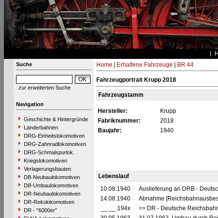
Suche
Home
|
Erhaltene Fahrzeuge
|
BR 44
Fahrzeugportrait Krupp 2018
zur erweiterten Suche
Fahrzeugstamm
Navigation
Hersteller:
Krupp
Geschichte & Hintergründe
Fabriknummer:
2018
Länderbahnen
Baujahr:
1940
DRG-Einheitslokomotiven
DRG-Zahnradlokomotiven
DRG-Schmalspurlok.
Kriegslokomotiven
Verlagerungsbauten
Lebenslauf
DB-Neubaulokomotiven
DB-Umbaulokomotiven
10.08.1940
Auslieferung an DRB - Deuts
DR-Neubaulokomotiven
14.08.1940
Abnahme [Reichsbahnausbes
DR-Rekolokomotiven
__.__.194x
=> DR - Deutsche Reichsbahn
DR - "6000er"