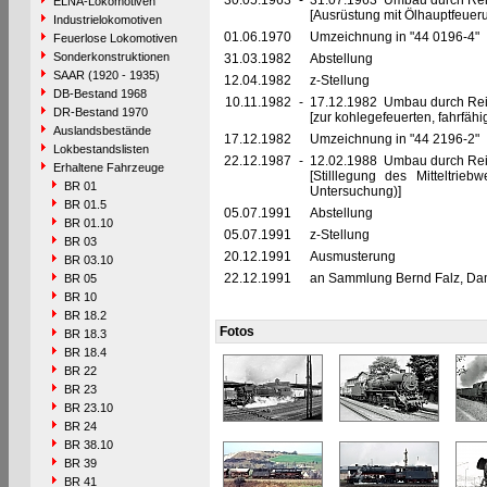
30.05.1963
-
31.07.1963 Umbau durch Re
ELNA-Lokomotiven
[Ausrüstung mit Ölhauptfeuer
Industrielokomotiven
01.06.1970
Umzeichnung in "44 0196-4"
Feuerlose Lokomotiven
Sonderkonstruktionen
31.03.1982
Abstellung
SAAR (1920 - 1935)
12.04.1982
z-Stellung
DB-Bestand 1968
10.11.1982
-
17.12.1982 Umbau durch Re
DR-Bestand 1970
[zur kohlegefeuerten, fahrfä
Auslandsbestände
17.12.1982
Umzeichnung in "44 2196-2"
Lokbestandslisten
22.12.1987
-
12.02.1988 Umbau durch Re
Erhaltene Fahrzeuge
[Stilllegung des Mitteltri
BR 01
Untersuchung)]
BR 01.5
05.07.1991
Abstellung
BR 01.10
05.07.1991
z-Stellung
BR 03
20.12.1991
Ausmusterung
BR 03.10
22.12.1991
an Sammlung Bernd Falz, Dam
BR 05
BR 10
BR 18.2
Fotos
BR 18.3
BR 18.4
BR 22
BR 23
BR 23.10
BR 24
BR 38.10
BR 39
BR 41