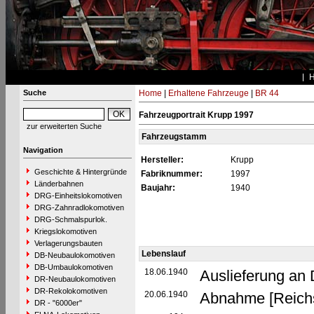
Suche
Home
|
Erhaltene Fahrzeuge
|
BR 44
Fahrzeugportrait Krupp 1997
zur erweiterten Suche
Fahrzeugstamm
Navigation
Hersteller:
Krupp
Geschichte & Hintergründe
Fabriknummer:
1997
Länderbahnen
Baujahr:
1940
DRG-Einheitslokomotiven
DRG-Zahnradlokomotiven
DRG-Schmalspurlok.
Kriegslokomotiven
Verlagerungsbauten
Lebenslauf
DB-Neubaulokomotiven
DB-Umbaulokomotiven
18.06.1940
Auslieferung an
DR-Neubaulokomotiven
DR-Rekolokomotiven
20.06.1940
Abnahme [Reich
DR - "6000er"