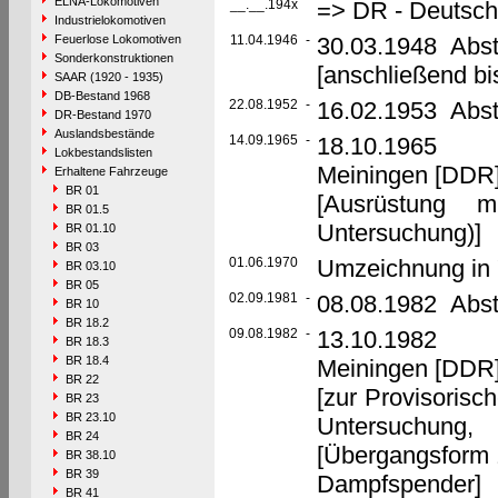
ELNA-Lokomotiven
__.__.194x
=> DR - Deutsch
Industrielokomotiven
Feuerlose Lokomotiven
11.04.1946
-
30.03.1948 Abst
Sonderkonstruktionen
[anschließend bi
SAAR (1920 - 1935)
DB-Bestand 1968
22.08.1952
-
16.02.1953 Abste
DR-Bestand 1970
Auslandsbestände
14.09.1965
-
18.10.1965 U
Lokbestandslisten
Meiningen [DD
Erhaltene Fahrzeuge
BR 01
[Ausrüstung 
BR 01.5
Untersuchung)]
BR 01.10
BR 03
01.06.1970
Umzeichnung in 
BR 03.10
BR 05
02.09.1981
-
08.08.1982 Abste
BR 10
BR 18.2
09.08.1982
-
13.10.1982 U
BR 18.3
BR 18.4
Meiningen [DD
BR 22
[zur Provisoris
BR 23
BR 23.10
Untersuchung, 
BR 24
[Übergangsform z
BR 38.10
BR 39
Dampfspender]
BR 41