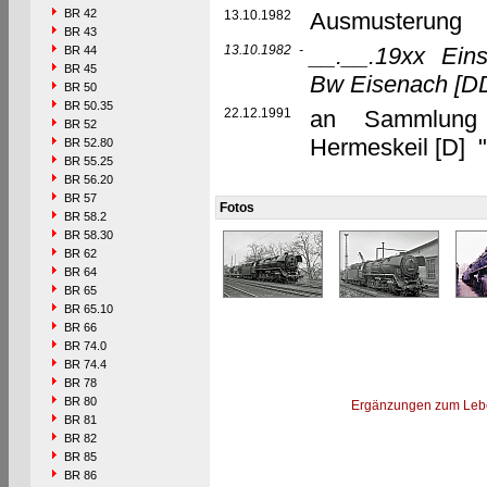
BR 42
13.10.1982
Ausmusterung
BR 43
13.10.1982
-
__.__.19xx
Eins
BR 44
BR 45
Bw Eisenach
[D
BR 50
BR 50.35
22.12.1991
an Sammlung 
BR 52
Hermeskeil [D] 
BR 52.80
BR 55.25
BR 56.20
BR 57
Fotos
BR 58.2
BR 58.30
BR 62
BR 64
BR 65
BR 65.10
BR 66
BR 74.0
BR 74.4
BR 78
BR 80
Ergänzungen zum Leb
BR 81
BR 82
BR 85
BR 86