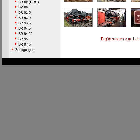
BR 89 (DRG)
BR 89
BR 92.5
BR 93.0
BR 93.5
BR 94.5
BR 94.20
Ergänzungen zum Leb
BR 95
BR 97.5
Zerlegungen