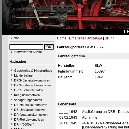
Suche
Home
|
Erhaltene Fahrzeuge
|
BR 44
Fahrzeugportrait BLW 15397
zur erweiterten Suche
Fahrzeugstamm
Navigation
Hersteller:
BLW
Geschichte & Hintergründe
Fabriknummer:
15397
Länderbahnen
Baujahr:
1942
DRG-Einheitslokomotiven
DRG-Zahnradlokomotiven
DRG-Schmalspurlok.
Kriegslokomotiven
Verlagerungsbauten
Lebenslauf
DB-Neubaulokomotiven
DB-Umbaulokomotiven
__.__.1942
Auslieferung an DRB - Deuts
DR-Neubaulokomotiven
08.02.1943
Abnahme
DR-Rekolokomotiven
20.08.1945
=> RBGD - Reichsbahn-General
DR - "6000er"
[Eisenbahnverwaltung der brit