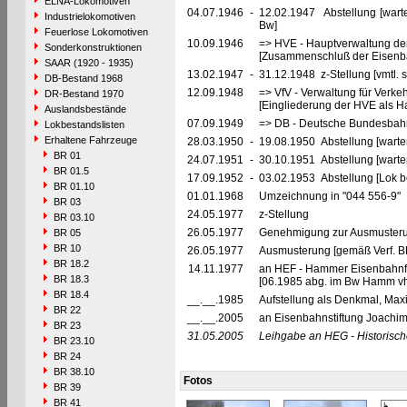
ELNA-Lokomotiven
04.07.1946
-
12.02.1947 Abstellung [wart
Industrielokomotiven
Bw]
Feuerlose Lokomotiven
10.09.1946
=> HVE - Hauptverwaltung de
Sonderkonstruktionen
[Zusammenschluß der Eisenba
SAAR (1920 - 1935)
13.02.1947
-
31.12.1948 z-Stellung [vmtl. 
DB-Bestand 1968
12.09.1948
=> VfV - Verwaltung für Verke
DR-Bestand 1970
[Eingliederung der HVE als Ha
Auslandsbestände
07.09.1949
=> DB - Deutsche Bundesbah
Lokbestandslisten
Erhaltene Fahrzeuge
28.03.1950
-
19.08.1950 Abstellung [warte
BR 01
24.07.1951
-
30.10.1951 Abstellung [warte
BR 01.5
17.09.1952
-
03.02.1953 Abstellung [Lok bet
BR 01.10
01.01.1968
Umzeichnung in "044 556-9"
BR 03
24.05.1977
z-Stellung
BR 03.10
26.05.1977
Genehmigung zur Ausmusterun
BR 05
BR 10
26.05.1977
Ausmusterung [gemäß Verf. B
BR 18.2
14.11.1977
an HEF - Hammer Eisenbahnfre
BR 18.3
[06.1985 abg. im Bw Hamm vh
BR 18.4
__.__.1985
Aufstellung als Denkmal, Max
BR 22
__.__.2005
an Eisenbahnstiftung Joachim
BR 23
31.05.2005
Leihgabe an HEG - Historisch
BR 23.10
BR 24
BR 38.10
Fotos
BR 39
BR 41