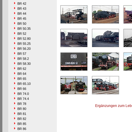
BR 42
BR 43
BR 44
BR 45
BR 50
BR 50.35
BR 52
BR 52.80
BR 55.25
BR 56.20
BR 57
BR 58.2
BR 58.30
BR 62
BR 64
BR 65
BR 65.10
BR 66
BR 74.0
BR 74.4
BR 78
Ergänzungen zum Leb
BR 80
BR 81
BR 82
BR 85
BR 86