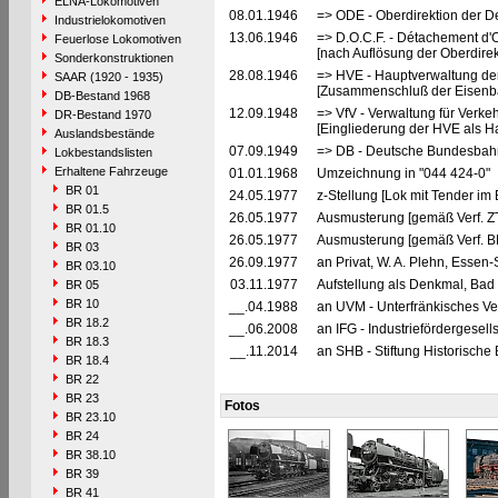
ELNA-Lokomotiven
08.01.1946
=> ODE - Oberdirektion der D
Industrielokomotiven
13.06.1946
=> D.O.C.F. - Détachement d'
Feuerlose Lokomotiven
[nach Auflösung der Oberdire
Sonderkonstruktionen
28.08.1946
=> HVE - Hauptverwaltung de
SAAR (1920 - 1935)
[Zusammenschluß der Eisenba
DB-Bestand 1968
12.09.1948
=> VfV - Verwaltung für Verke
DR-Bestand 1970
[Eingliederung der HVE als Ha
Auslandsbestände
07.09.1949
=> DB - Deutsche Bundesbah
Lokbestandslisten
Erhaltene Fahrzeuge
01.01.1968
Umzeichnung in "044 424-0"
BR 01
24.05.1977
z-Stellung [Lok mit Tender im
BR 01.5
26.05.1977
Ausmusterung [gemäß Verf. Z
BR 01.10
26.05.1977
Ausmusterung [gemäß Verf. B
BR 03
26.09.1977
an Privat, W. A. Plehn, Essen
BR 03.10
03.11.1977
Aufstellung als Denkmal, Bad 
BR 05
BR 10
__.04.1988
an UVM - Unterfränkisches 
BR 18.2
__.06.2008
an IFG - Industriefördergesell
BR 18.3
__.11.2014
an SHB - Stiftung Historisch
BR 18.4
BR 22
BR 23
Fotos
BR 23.10
BR 24
BR 38.10
BR 39
BR 41