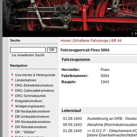
Suche
Home
|
Erhaltene Fahrzeuge
|
BR 44
Fahrzeugportrait Fives 5004
zur erweiterten Suche
Fahrzeugstamm
Navigation
Hersteller:
Fives
Geschichte & Hintergründe
Fabriknummer:
5004
Länderbahnen
Baujahr:
1943
DRG-Einheitslokomotiven
DRG-Zahnradlokomotiven
DRG-Schmalspurlok.
Kriegslokomotiven
Verlagerungsbauten
Lebenslauf
DB-Neubaulokomotiven
DB-Umbaulokomotiven
01.09.1943
Auslieferung an DRB - Deuts
DR-Neubaulokomotiven
08.09.1943
Abnahme [Reichsbahnausbess
DR-Rekolokomotiven
01.08.1945
=> D.O.C.F. - Détachement d'
DR - "6000er"
[obere Eisenbahnaufsichtsbeh