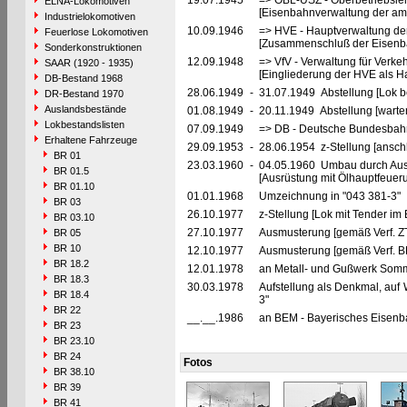
19.07.1945
=> OBL-USZ - Oberbetriebslei
ELNA-Lokomotiven
[Eisenbahnverwaltung der ame
Industrielokomotiven
10.09.1946
=> HVE - Hauptverwaltung de
Feuerlose Lokomotiven
[Zusammenschluß der Eisenba
Sonderkonstruktionen
12.09.1948
=> VfV - Verwaltung für Verke
SAAR (1920 - 1935)
[Eingliederung der HVE als Ha
DB-Bestand 1968
28.06.1949
-
31.07.1949 Abstellung [Lok be
DR-Bestand 1970
Auslandsbestände
01.08.1949
-
20.11.1949 Abstellung [warte
Lokbestandslisten
07.09.1949
=> DB - Deutsche Bundesbahn
Erhaltene Fahrzeuge
29.09.1953
-
28.06.1954 z-Stellung [ansch
BR 01
23.03.1960
-
04.05.1960 Umbau durch Au
BR 01.5
[Ausrüstung mit Ölhauptfeue
BR 01.10
01.01.1968
Umzeichnung in "043 381-3"
BR 03
26.10.1977
z-Stellung [Lok mit Tender im
BR 03.10
27.10.1977
Ausmusterung [gemäß Verf. Z
BR 05
BR 10
12.10.1977
Ausmusterung [gemäß Verf. B
BR 18.2
12.01.1978
an Metall- und Gußwerk Somme
BR 18.3
30.03.1978
Aufstellung als Denkmal, au
BR 18.4
3"
BR 22
__.__.1986
an BEM - Bayerisches Eisenb
BR 23
BR 23.10
BR 24
Fotos
BR 38.10
BR 39
BR 41