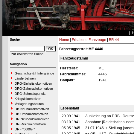
Suche
Home
|
Erhaltene Fahrzeuge
|
BR 44
Fahrzeugportrait ME 4446
zur erweiterten Suche
Fahrzeugstamm
Navigation
Hersteller:
ME
Geschichte & Hintergründe
Fabriknummer:
4446
Länderbahnen
Baujahr:
1941
DRG-Einheitslokomotiven
DRG-Zahnradlokomotiven
DRG-Schmalspurlok.
Kriegslokomotiven
Verlagerungsbauten
Lebenslauf
DB-Neubaulokomotiven
DB-Umbaulokomotiven
29.09.1941
Auslieferung an DRB - Deuts
DR-Neubaulokomotiven
03.10.1941
Abnahme [Reichsbahnausbess
DR-Rekolokomotiven
05.05.1945
-
31.07.1946 z-Stellung [ansch
DR - "6000er"