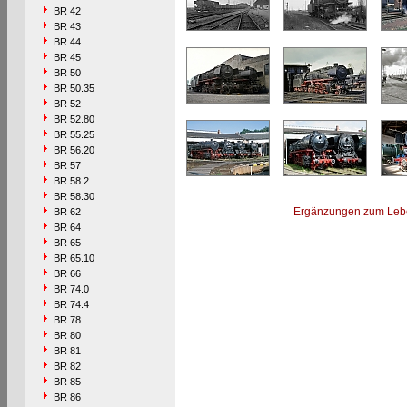
BR 42
BR 43
BR 44
BR 45
BR 50
BR 50.35
BR 52
BR 52.80
BR 55.25
BR 56.20
BR 57
BR 58.2
BR 58.30
Ergänzungen zum Leb
BR 62
BR 64
BR 65
BR 65.10
BR 66
BR 74.0
BR 74.4
BR 78
BR 80
BR 81
BR 82
BR 85
BR 86