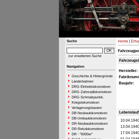
Suche
Home
|
Erha
Fahrzeugpor
zur erweiterten Suche
Fahrzeugs
Navigation
Hersteller:
Geschichte & Hintergründe
Fabriknum
Länderbahnen
Baujahr:
DRG-Einheitslokomotiven
DRG-Zahnradlokomotiven
DRG-Schmalspurlok.
Kriegslokomotiven
Verlagerungsbauten
Lebenslauf
DB-Neubaulokomotiven
DB-Umbaulokomotiven
10.04.194
DR-Neubaulokomotiven
13.04.194
DR-Rekolokomotiven
17.04.194
DR - "6000er"