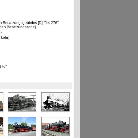
n Besatzungsgebietes [D] "44 276"
chen Besatzungszone]
6"
rkehr]
 276"