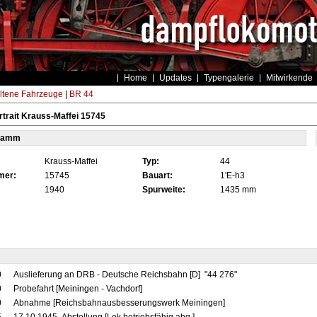
Home
Updates
Typengalerie
Mitwirkende
ltene Fahrzeuge
|
BR 44
trait Krauss-Maffei 15745
tamm
Krauss-Maffei
Typ:
44
mer:
15745
Bauart:
1'E-h3
1940
Spurweite:
1435 mm
0
Auslieferung an DRB - Deutsche Reichsbahn [D] "44 276"
0
Probefahrt [Meiningen - Vachdorf]
0
Abnahme [Reichsbahnausbesserungswerk Meiningen]