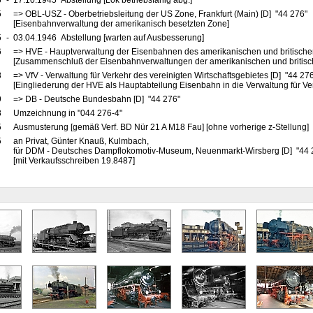
5
-
17.10.1945 Abstellung [Lok betriebsfähig abg.]
5
=> OBL-USZ - Oberbetriebsleitung der US Zone, Frankfurt (Main) [D] "44 276"
[Eisenbahnverwaltung der amerikanisch besetzten Zone]
5
-
03.04.1946 Abstellung [warten auf Ausbesserung]
6
=> HVE - Hauptverwaltung der Eisenbahnen des amerikanischen und britische
[Zusammenschluß der Eisenbahnverwaltungen der amerikanischen und britis
8
=> VfV - Verwaltung für Verkehr des vereinigten Wirtschaftsgebietes [D] "44 27
[Eingliederung der HVE als Hauptabteilung Eisenbahn in die Verwaltung für Ve
9
=> DB - Deutsche Bundesbahn [D] "44 276"
8
Umzeichnung in "044 276-4"
5
Ausmusterung [gemäß Verf. BD Nür 21 A M18 Fau] [ohne vorherige z-Stellung]
5
an Privat, Günter Knauß, Kulmbach,
für DDM - Deutsches Dampflokomotiv-Museum, Neuenmarkt-Wirsberg [D] "44
[mit Verkaufsschreiben 19.8487]