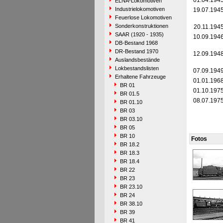
01.04.194
ELNA-Lokomotiven
Industrielokomotiven
19.07.194
Feuerlose Lokomotiven
Sonderkonstruktionen
20.11.194
SAAR (1920 - 1935)
10.09.194
DB-Bestand 1968
DR-Bestand 1970
12.09.194
Auslandsbestände
Lokbestandslisten
07.09.194
Erhaltene Fahrzeuge
01.01.196
BR 01
01.10.197
BR 01.5
08.07.197
BR 01.10
BR 03
BR 03.10
BR 05
BR 10
Fotos
BR 18.2
BR 18.3
BR 18.4
BR 22
BR 23
BR 23.10
BR 24
BR 38.10
BR 39
BR 41