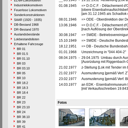
__.03.1945
-
19.12.1952 Abstellung [Lok auf
ELNA-Lokomotiven
Industrielokomotiven
01.08.1945
=> D.O.C.F. - Détachement d'
[obere Eisenbahnaufsichtsbeh
Feuerlose Lokomotiven
[am 31.12.1945 als Schadlok 
Sonderkonstruktionen
08.01.1946
=> ODE - Oberdirektion der D
SAAR (1920 - 1935)
DB-Bestand 1968
13.06.1946
=> D.O.C.F. - Détachement d'
[nach Auflösung der Oberdire
DR-Bestand 1970
Auslandsbestände
30.08.1947
=> SWDE - Betriebsvereinigu
Lokbestandslisten
15.10.1949
=> SWDE - Deutsche Bundesba
Erhaltene Fahrzeuge
18.12.1951
=> DB - Deutsche Bundesbahn
BR 01
01.01.1968
Umzeichnung in "044 404-2"
BR 01.5
08.04.1975
-
29.04.1975 Umbau durch Au
BR 01.10
[Ausrüstung mit Riggenbach-
BR 03
21.02.1977
z-Stellung [Lok mit Tender im
BR 03.10
21.02.1977
Ausmusterung [gemäß Verf. Z
BR 05
BR 10
23.02.1977
Ausmusterung [gemäß Verf. B
BR 18.2
14.03.1977
an EDK - Eisenbahnmuseum Dar
BR 18.3
[mit Verkaufsschreiben 19.843
BR 18.4
BR 22
BR 23
Fotos
BR 23.10
BR 24
BR 38.10
BR 39
BR 41