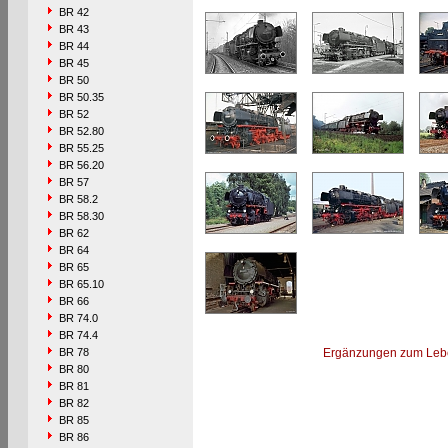
BR 42
BR 43
BR 44
BR 45
BR 50
BR 50.35
BR 52
BR 52.80
BR 55.25
BR 56.20
BR 57
BR 58.2
BR 58.30
BR 62
BR 64
BR 65
BR 65.10
BR 66
BR 74.0
BR 74.4
BR 78
Ergänzungen zum Leb
BR 80
BR 81
BR 82
BR 85
BR 86