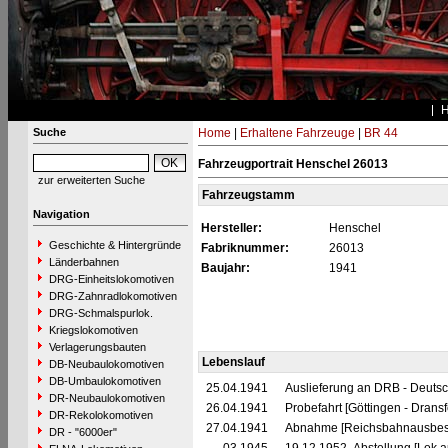
Suche
Home
|
Erhaltene Fahrzeuge
|
BR 44
Fahrzeugportrait Henschel 26013
zur erweiterten Suche
Fahrzeugstamm
Navigation
Hersteller:
Henschel
Geschichte & Hintergründe
Fabriknummer:
26013
Länderbahnen
Baujahr:
1941
DRG-Einheitslokomotiven
DRG-Zahnradlokomotiven
DRG-Schmalspurlok.
Kriegslokomotiven
Verlagerungsbauten
Lebenslauf
DB-Neubaulokomotiven
DB-Umbaulokomotiven
25.04.1941
Auslieferung an DRB - Deuts
DR-Neubaulokomotiven
26.04.1941
Probefahrt [Göttingen - Dransf
DR-Rekolokomotiven
27.04.1941
Abnahme [Reichsbahnausbess
DR - "6000er"