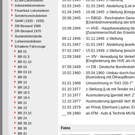
18.02.1945
-
28.02.1945 z-Stellung
ELNA-Lokomotiven
Industrielokomotiven
01.03.1945
-
31.03.1945 Abstellung [Lok be
Feuerlose Lokomotiven
01.04.1945
-
10.06.1945 z-Stellung [Krieg
Sonderkonstruktionen
20.08.1945
=> RBGD - Reichsbahn-General
SAAR (1920 - 1935)
[Eisenbahnverwaltung der brit
DB-Bestand 1968
10.09.1946
=> HVE - Hauptverwaltung de
DR-Bestand 1970
[Zusammenschluß der Eisenba
Auslandsbestände
09.12.1946
-
31.12.1946 z-Stellung
Lokbestandslisten
01.01.1947
-
31.01.1947 Abstellung [warte
Erhaltene Fahrzeuge
07.02.1947
-
15.01.1949 z-Stellung [ansch
BR 01
12.09.1948
=> VfV - Verwaltung für Verke
BR 01.5
[Eingliederung der HVE als Ha
BR 01.10
07.09.1949
=> DB - Deutsche Bundesbahn
BR 03
BR 03.10
10.02.1960
-
05.04.1960 Umbau durch Au
[Ausrüstung mit Ölhauptfeuer
BR 05
BR 10
01.01.1968
Umzeichnung in "043 100-7"
BR 18.2
01.10.1977
z-Stellung [Lok mit Tender im
BR 18.3
27.10.1977
Ausmusterung [gemäß Verf. Z
BR 18.4
12.10.1977
Ausmusterung [gemäß Verf. B
BR 22
22.02.1979
an Privat, Eberhard Layher, E
BR 23
BR 23.10
__.09.1980
an ATM - Auto & Technik MUS
BR 24
BR 38.10
Fotos
BR 39
BR 41