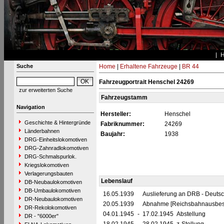
Suche
Home
|
Erhaltene Fahrzeuge
|
BR 44
Fahrzeugportrait Henschel 24269
zur erweiterten Suche
Fahrzeugstamm
Navigation
Hersteller:
Henschel
Geschichte & Hintergründe
Fabriknummer:
24269
Länderbahnen
Baujahr:
1938
DRG-Einheitslokomotiven
DRG-Zahnradlokomotiven
DRG-Schmalspurlok.
Kriegslokomotiven
Verlagerungsbauten
Lebenslauf
DB-Neubaulokomotiven
DB-Umbaulokomotiven
16.05.1939
Auslieferung an DRB - Deuts
DR-Neubaulokomotiven
20.05.1939
Abnahme [Reichsbahnausbess
DR-Rekolokomotiven
04.01.1945
-
17.02.1945 Abstellung
DR - "6000er"