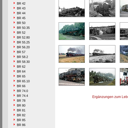
BR 42
BR 43
BR 44
BR 45
BR 50
BR 50.35
BR 52
BR 52.80
BR 55.25
BR 56.20
BR 57
BR 58.2
BR 58.30
BR 62
BR 64
BR 65
BR 65.10
BR 66
BR 74.0
BR 74.4
Ergänzungen zum Leb
BR 78
BR 80
BR 81
BR 82
BR 85
BR 86