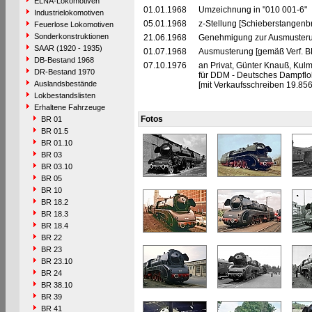
ELNA-Lokomotiven
01.01.1968
Umzeichnung in "010 001-6"
Industrielokomotiven
05.01.1968
z-Stellung [Schieberstangenbr
Feuerlose Lokomotiven
Sonderkonstruktionen
21.06.1968
Genehmigung zur Ausmusteru
SAAR (1920 - 1935)
01.07.1968
Ausmusterung [gemäß Verf. B
DB-Bestand 1968
07.10.1976
an Privat, Günter Knauß, Kul
DR-Bestand 1970
für DDM - Deutsches Dampflo
Auslandsbestände
[mit Verkaufsschreiben 19.856
Lokbestandslisten
Erhaltene Fahrzeuge
Fotos
BR 01
BR 01.5
BR 01.10
BR 03
BR 03.10
BR 05
BR 10
BR 18.2
BR 18.3
BR 18.4
BR 22
BR 23
BR 23.10
BR 24
BR 38.10
BR 39
BR 41