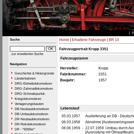
Suche
Home
|
Erhaltene Fahrzeuge
|
BR 10
Fahrzeugportrait Krupp 3351
zur erweiterten Suche
Fahrzeugstamm
Navigation
Hersteller:
Krupp
Geschichte & Hintergründe
Fabriknummer:
3351
Länderbahnen
Baujahr:
1957
DRG-Einheitslokomotiven
DRG-Zahnradlokomotiven
DRG-Schmalspurlok.
Kriegslokomotiven
Verlagerungsbauten
Lebenslauf
DB-Neubaulokomotiven
DB-Umbaulokomotiven
05.03.1957
Auslieferung an DB - Deutsc
DR-Neubaulokomotiven
06.03.1958
Abnahme [Ausbesserungswerk
DR-Rekolokomotiven
08.06.1959
-
22.07.1959 Umbau durch Au
DR - "6000er"
[Ausrüstung mit Ölhauptfeuer