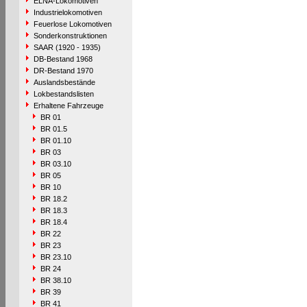
ELNA-Lokomotiven
Industrielokomotiven
Feuerlose Lokomotiven
Sonderkonstruktionen
SAAR (1920 - 1935)
DB-Bestand 1968
DR-Bestand 1970
Auslandsbestände
Lokbestandslisten
Erhaltene Fahrzeuge
BR 01
BR 01.5
BR 01.10
BR 03
BR 03.10
BR 05
BR 10
BR 18.2
BR 18.3
BR 18.4
BR 22
BR 23
BR 23.10
BR 24
BR 38.10
BR 39
BR 41