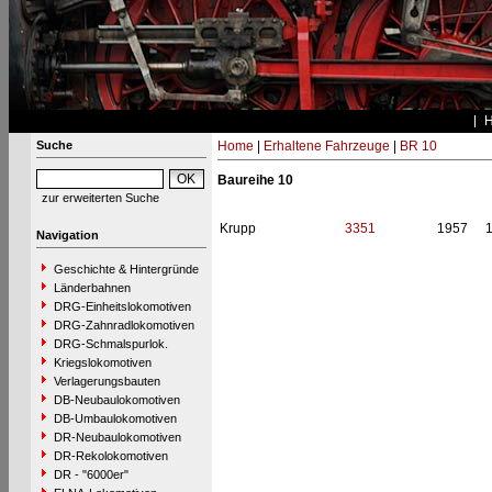
Suche
Home
|
Erhaltene Fahrzeuge
|
BR 10
Baureihe 10
zur erweiterten Suche
Krupp
3351
1957
Navigation
Geschichte & Hintergründe
Länderbahnen
DRG-Einheitslokomotiven
DRG-Zahnradlokomotiven
DRG-Schmalspurlok.
Kriegslokomotiven
Verlagerungsbauten
DB-Neubaulokomotiven
DB-Umbaulokomotiven
DR-Neubaulokomotiven
DR-Rekolokomotiven
DR - "6000er"