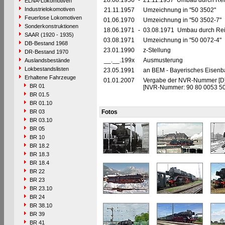
28.08.1956
-
21.11.1957 Umbau durch Reic
ELNA-Lokomotiven
Industrielokomotiven
21.11.1957
Umzeichnung in "50 3502"
Feuerlose Lokomotiven
01.06.1970
Umzeichnung in "50 3502-7"
Sonderkonstruktionen
18.06.1971
-
03.08.1971 Umbau durch Rei
SAAR (1920 - 1935)
03.08.1971
Umzeichnung in "50 0072-4"
DB-Bestand 1968
23.01.1990
z-Stellung
DR-Bestand 1970
__.__.199x
Ausmusterung
Auslandsbestände
Lokbestandslisten
23.05.1991
an BEM - Bayerisches Eisenb
Erhaltene Fahrzeuge
01.01.2007
Vergabe der NVR-Nummer [D]
BR 01
[NVR-Nummer: 90 80 0053 5
BR 01.5
BR 01.10
BR 03
Fotos
BR 03.10
BR 05
BR 10
BR 18.2
BR 18.3
BR 18.4
BR 22
BR 23
BR 23.10
BR 24
BR 38.10
BR 39
BR 41