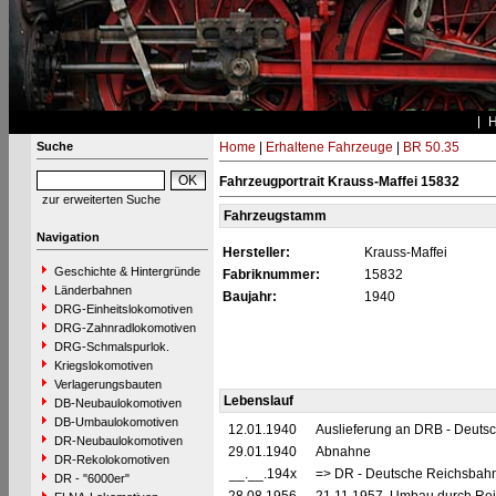
Suche
Home
|
Erhaltene Fahrzeuge
|
BR 50.35
Fahrzeugportrait Krauss-Maffei 15832
zur erweiterten Suche
Fahrzeugstamm
Navigation
Hersteller:
Krauss-Maffei
Geschichte & Hintergründe
Fabriknummer:
15832
Länderbahnen
Baujahr:
1940
DRG-Einheitslokomotiven
DRG-Zahnradlokomotiven
DRG-Schmalspurlok.
Kriegslokomotiven
Verlagerungsbauten
Lebenslauf
DB-Neubaulokomotiven
DB-Umbaulokomotiven
12.01.1940
Auslieferung an DRB - Deuts
DR-Neubaulokomotiven
29.01.1940
Abnahne
DR-Rekolokomotiven
__.__.194x
=> DR - Deutsche Reichsbahn
DR - "6000er"