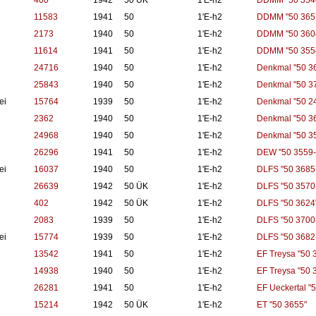
400
1942
50 ÜK
1'E-h2
DDMM "50 354
11583
1941
50
1'E-h2
DDMM "50 365
2173
1940
50
1'E-h2
DDMM "50 360
11614
1941
50
1'E-h2
DDMM "50 355
24716
1940
50
1'E-h2
Denkmal "50 3
25843
1940
50
1'E-h2
Denkmal "50 3
ei
15764
1939
50
1'E-h2
Denkmal "50 2
2362
1940
50
1'E-h2
Denkmal "50 3
24968
1940
50
1'E-h2
Denkmal "50 3
26296
1941
50
1'E-h2
DEW "50 3559-
ei
16037
1940
50
1'E-h2
DLFS "50 3685
26639
1942
50 ÜK
1'E-h2
DLFS "50 3570
402
1942
50 ÜK
1'E-h2
DLFS "50 3624
2083
1939
50
1'E-h2
DLFS "50 3700
ei
15774
1939
50
1'E-h2
DLFS "50 3682
13542
1941
50
1'E-h2
EF Treysa "50 
14938
1940
50
1'E-h2
EF Treysa "50 
26281
1941
50
1'E-h2
EF Ueckertal "
15214
1942
50 ÜK
1'E-h2
ET "50 3655"