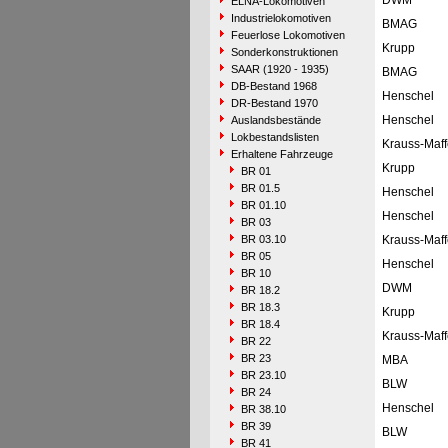
DWM
ELNA-Lokomotiven
Industrielokomotiven
BMAG
Feuerlose Lokomotiven
Krupp
Sonderkonstruktionen
SAAR (1920 - 1935)
BMAG
DB-Bestand 1968
Henschel
DR-Bestand 1970
Henschel
Auslandsbestände
Lokbestandslisten
Krauss-Maff
Erhaltene Fahrzeuge
Krupp
BR 01
BR 01.5
Henschel
BR 01.10
Henschel
BR 03
BR 03.10
Krauss-Maff
BR 05
Henschel
BR 10
DWM
BR 18.2
BR 18.3
Krupp
BR 18.4
Krauss-Maff
BR 22
BR 23
MBA
BR 23.10
BLW
BR 24
Henschel
BR 38.10
BR 39
BLW
BR 41