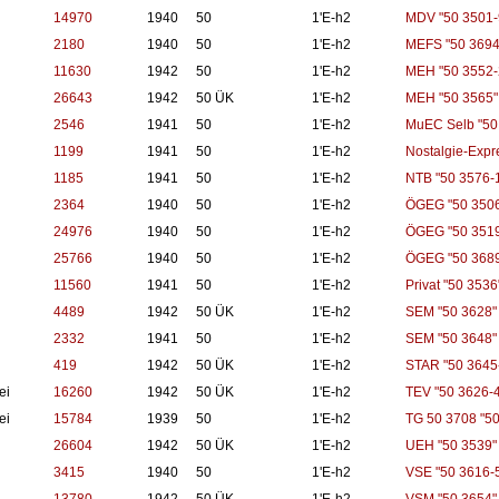
14970
1940
50
1'E-h2
MDV "50 3501-
2180
1940
50
1'E-h2
MEFS "50 3694
11630
1942
50
1'E-h2
MEH "50 3552-
26643
1942
50 ÜK
1'E-h2
MEH "50 3565"
2546
1941
50
1'E-h2
MuEC Selb "50
1199
1941
50
1'E-h2
Nostalgie-Expr
1185
1941
50
1'E-h2
NTB "50 3576-
2364
1940
50
1'E-h2
ÖGEG "50 3506
24976
1940
50
1'E-h2
ÖGEG "50 3519
25766
1940
50
1'E-h2
ÖGEG "50 3689
11560
1941
50
1'E-h2
Privat "50 3536
4489
1942
50 ÜK
1'E-h2
SEM "50 3628"
2332
1941
50
1'E-h2
SEM "50 3648"
419
1942
50 ÜK
1'E-h2
STAR "50 3645
ei
16260
1942
50 ÜK
1'E-h2
TEV "50 3626-4
ei
15784
1939
50
1'E-h2
TG 50 3708 "50
26604
1942
50 ÜK
1'E-h2
UEH "50 3539"
3415
1940
50
1'E-h2
VSE "50 3616-