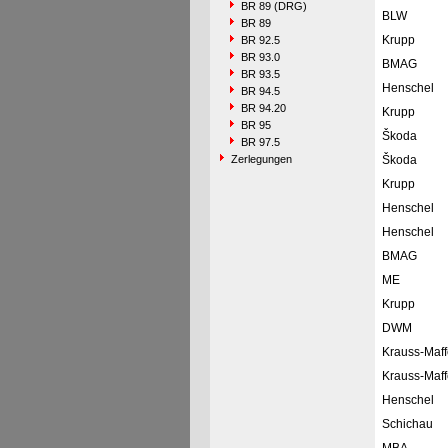
BR 89 (DRG)
BLW
BR 89
Krupp
BR 92.5
BR 93.0
BMAG
BR 93.5
Henschel
BR 94.5
BR 94.20
Krupp
BR 95
Škoda
BR 97.5
Zerlegungen
Škoda
Krupp
Henschel
Henschel
BMAG
ME
Krupp
DWM
Krauss-Maff
Krauss-Maff
Henschel
Schichau