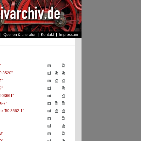
Quellen & Literatur
Kontakt
Impressum
"
0 3520"
4"
9"
503661"
6-7"
e "50 3562-1"
3"