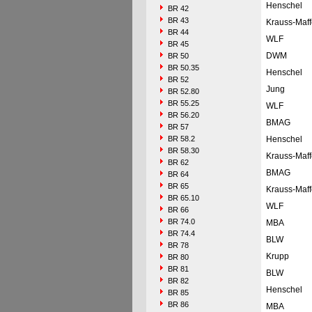
Henschel
BR 42
BR 43
Krauss-Maff
BR 44
WLF
BR 45
DWM
BR 50
BR 50.35
Henschel
BR 52
Jung
BR 52.80
BR 55.25
WLF
BR 56.20
BMAG
BR 57
BR 58.2
Henschel
BR 58.30
Krauss-Maff
BR 62
BMAG
BR 64
BR 65
Krauss-Maff
BR 65.10
WLF
BR 66
BR 74.0
MBA
BR 74.4
BLW
BR 78
Krupp
BR 80
BR 81
BLW
BR 82
Henschel
BR 85
BR 86
MBA