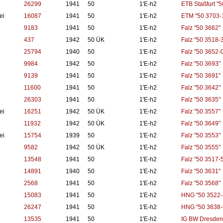
26299
1941
50
1'E-h2
ETB Staßfurt "5
ei
16087
1941
50
1'E-h2
ETM "50 3703-
9183
1941
50
1'E-h2
Falz "50 3662"
437
1942
50 ÜK
1'E-h2
Falz "50 3518-3
25794
1940
50
1'E-h2
Falz "50 3652-0
9984
1942
50
1'E-h2
Falz "50 3693"
9139
1941
50
1'E-h2
Falz "50 3691"
11600
1941
50
1'E-h2
Falz "50 3642"
26303
1941
50
1'E-h2
Falz "50 3635"
ei
16251
1942
50 ÜK
1'E-h2
Falz "50 3557"
11932
1942
50 ÜK
1'E-h2
Falz "50 3649"
ei
15754
1939
50
1'E-h2
Falz "50 3553"
9582
1942
50 ÜK
1'E-h2
Falz "50 3555"
13548
1941
50
1'E-h2
Falz "50 3517-5
14891
1940
50
1'E-h2
Falz "50 3631"
2568
1941
50
1'E-h2
Falz "50 3568"
15083
1941
50
1'E-h2
HNG "50 3522-
26247
1941
50
1'E-h2
HNG "50 3638-
13535
1941
50
1'E-h2
IG BW Dresden-