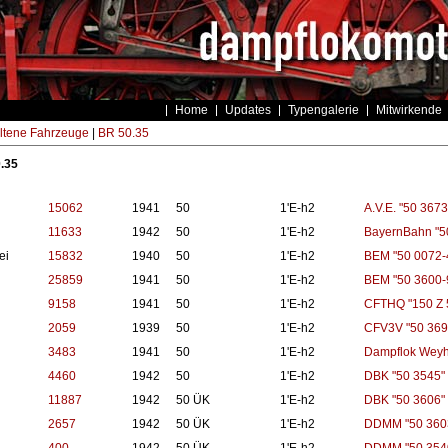
Home
Updates
Typengalerie
Mitwirkende
ltene Fahrzeuge
|
BR 50.35
.35
15062
1941
50
1'E-h2
A.V.E. "50 3673
11633
1942
50
1'E-h2
BayernBahn "5
ei
15832
1940
50
1'E-h2
BEM "50 0072-
25859
1941
50
1'E-h2
BEM "50 3600-
9158
1941
50
1'E-h2
CFTHQ "150 Z 
2059
1939
50
1'E-h2
CFV3V "50 369
3483
1941
50
1'E-h2
Dampflok Weyh
4460
1942
50
1'E-h2
DBK "50 3545"
11887
1942
50 ÜK
1'E-h2
DBK "50 3606"
2657
1942
50 ÜK
1'E-h2
DDMM "50 360