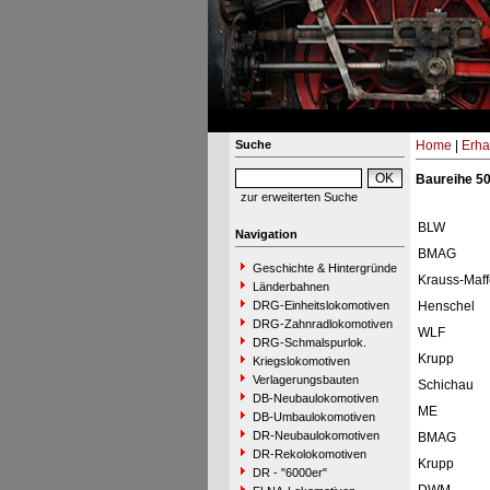
Suche
Home
|
Erha
Baureihe 50
zur erweiterten Suche
BLW
Navigation
BMAG
Geschichte & Hintergründe
Krauss-Maff
Länderbahnen
DRG-Einheitslokomotiven
Henschel
DRG-Zahnradlokomotiven
WLF
DRG-Schmalspurlok.
Krupp
Kriegslokomotiven
Verlagerungsbauten
Schichau
DB-Neubaulokomotiven
ME
DB-Umbaulokomotiven
DR-Neubaulokomotiven
BMAG
DR-Rekolokomotiven
Krupp
DR - "6000er"