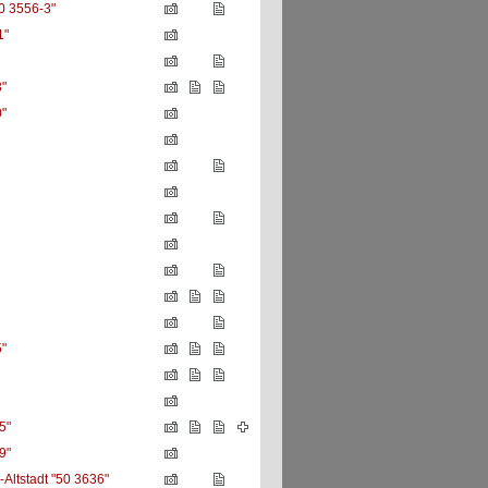
0 3556-3"
1"
"
"
"
5"
9"
Altstadt "50 3636"