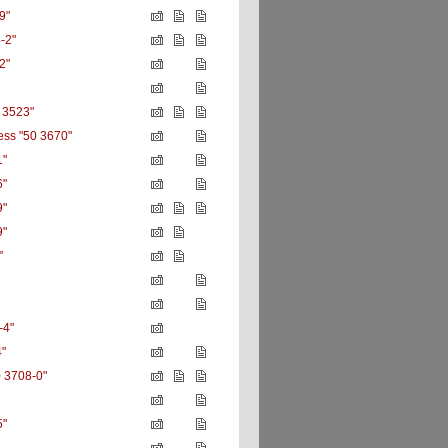
9"
-2"
2"
 3523"
ess "50 3670"
1"
"
"
"
"
-4"
"
 3708-0"
5"