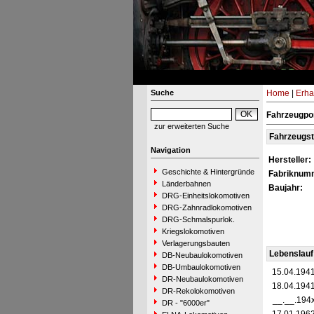
Suche
Home
|
Erha
Fahrzeugpor
zur erweiterten Suche
Fahrzeugs
Navigation
Hersteller:
Geschichte & Hintergründe
Fabriknum
Länderbahnen
Baujahr:
DRG-Einheitslokomotiven
DRG-Zahnradlokomotiven
DRG-Schmalspurlok.
Kriegslokomotiven
Verlagerungsbauten
Lebenslauf
DB-Neubaulokomotiven
DB-Umbaulokomotiven
15.04.194
DR-Neubaulokomotiven
18.04.194
DR-Rekolokomotiven
__.__.194
DR - "6000er"