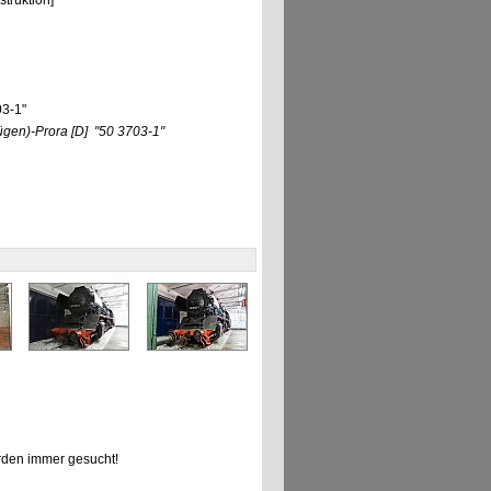
truktion]
03-1"
ügen)-Prora
[D]
"50 3703-1"
den immer gesucht!