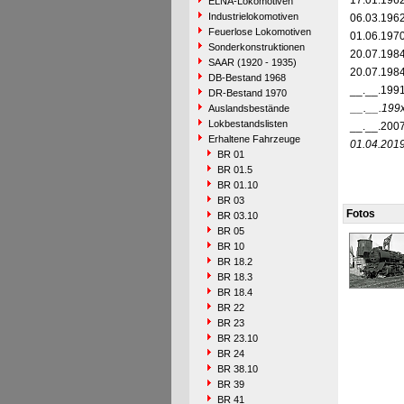
17.01.196
ELNA-Lokomotiven
Industrielokomotiven
06.03.196
Feuerlose Lokomotiven
01.06.197
Sonderkonstruktionen
20.07.198
SAAR (1920 - 1935)
20.07.198
DB-Bestand 1968
__.__.199
DR-Bestand 1970
__.__.199
Auslandsbestände
Lokbestandslisten
__.__.200
Erhaltene Fahrzeuge
01.04.201
BR 01
BR 01.5
BR 01.10
BR 03
Fotos
BR 03.10
BR 05
BR 10
BR 18.2
BR 18.3
BR 18.4
BR 22
BR 23
BR 23.10
BR 24
BR 38.10
BR 39
BR 41