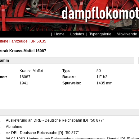
Home
Updates
Typengalerie
Mitwirkende
ltene Fahrzeuge
|
BR 50.35
trait Krauss-Maffei 16087
tamm
Krauss-Maffei
Typ:
50
mer:
16087
Bauart:
1'E-h2
1941
Spurweite:
1435 mm
1
Auslieferung an DRB - Deutsche Reichsbahn [D] "50 877"
1
Abnahme
x
=> DR - Deutsche Reichsbahn [D] "50 877"