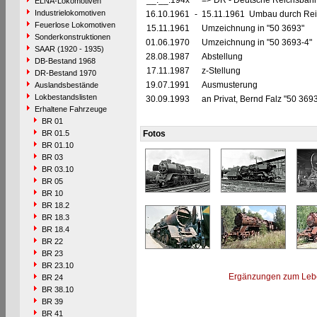
__.__.194x
=> DR - Deutsche Reichsbahn
ELNA-Lokomotiven
Industrielokomotiven
16.10.1961
-
15.11.1961 Umbau durch Reic
Feuerlose Lokomotiven
15.11.1961
Umzeichnung in "50 3693"
Sonderkonstruktionen
01.06.1970
Umzeichnung in "50 3693-4"
SAAR (1920 - 1935)
28.08.1987
Abstellung
DB-Bestand 1968
17.11.1987
z-Stellung
DR-Bestand 1970
19.07.1991
Ausmusterung
Auslandsbestände
Lokbestandslisten
30.09.1993
an Privat, Bernd Falz "50 369
Erhaltene Fahrzeuge
BR 01
BR 01.5
Fotos
BR 01.10
BR 03
BR 03.10
BR 05
BR 10
BR 18.2
BR 18.3
BR 18.4
BR 22
BR 23
BR 23.10
Ergänzungen zum Leb
BR 24
BR 38.10
BR 39
BR 41