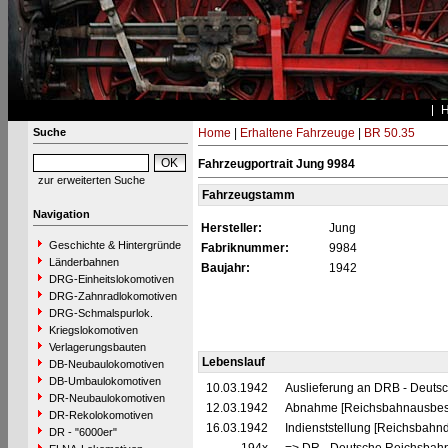
Suche
Home
|
Erhaltene Fahrzeuge
|
BR 50.35
Fahrzeugportrait Jung 9984
zur erweiterten Suche
Fahrzeugstamm
Navigation
Hersteller:
Jung
Geschichte & Hintergründe
Fabriknummer:
9984
Länderbahnen
Baujahr:
1942
DRG-Einheitslokomotiven
DRG-Zahnradlokomotiven
DRG-Schmalspurlok.
Kriegslokomotiven
Verlagerungsbauten
Lebenslauf
DB-Neubaulokomotiven
DB-Umbaulokomotiven
10.03.1942
Auslieferung an DRB - Deuts
DR-Neubaulokomotiven
12.03.1942
Abnahme [Reichsbahnausbes
DR-Rekolokomotiven
16.03.1942
Indienststellung [Reichsbahnd
DR - "6000er"