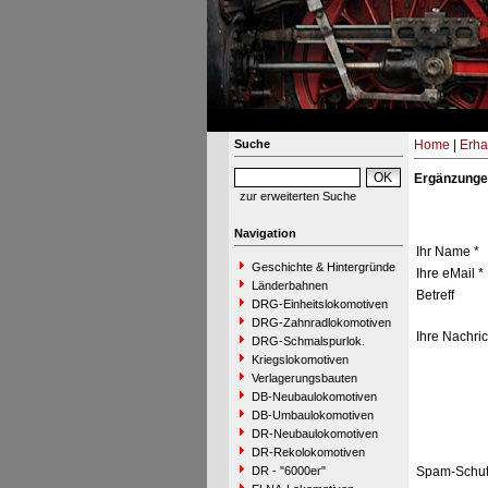
Suche
Home
|
Erha
Ergänzunge
zur erweiterten Suche
Navigation
Ihr Name *
Geschichte & Hintergründe
Ihre eMail *
Länderbahnen
Betreff
DRG-Einheitslokomotiven
DRG-Zahnradlokomotiven
Ihre Nachric
DRG-Schmalspurlok.
Kriegslokomotiven
Verlagerungsbauten
DB-Neubaulokomotiven
DB-Umbaulokomotiven
DR-Neubaulokomotiven
DR-Rekolokomotiven
DR - "6000er"
Spam-Schut