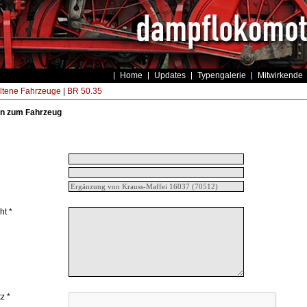
Home
Updates
Typengalerie
Mitwirkende
ltene Fahrzeuge
|
BR 50.35
n zum Fahrzeug
ht *
z *