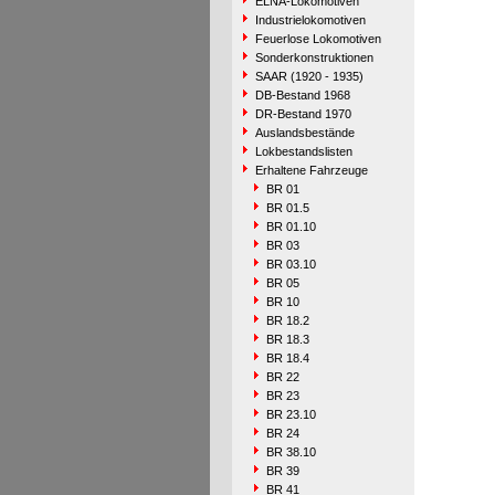
ELNA-Lokomotiven
Industrielokomotiven
Feuerlose Lokomotiven
Sonderkonstruktionen
SAAR (1920 - 1935)
DB-Bestand 1968
DR-Bestand 1970
Auslandsbestände
Lokbestandslisten
Erhaltene Fahrzeuge
BR 01
BR 01.5
BR 01.10
BR 03
BR 03.10
BR 05
BR 10
BR 18.2
BR 18.3
BR 18.4
BR 22
BR 23
BR 23.10
BR 24
BR 38.10
BR 39
BR 41