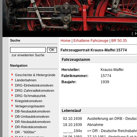
Suche
Home
|
Erhaltene Fahrzeuge
|
BR 50.35
Fahrzeugportrait Krauss-Maffei 15774
zur erweiterten Suche
Fahrzeugstamm
Navigation
Hersteller:
Krauss-Maffei
Geschichte & Hintergründe
Fabriknummer:
15774
Länderbahnen
Baujahr:
1939
DRG-Einheitslokomotiven
DRG-Zahnradlokomotiven
DRG-Schmalspurlok.
Kriegslokomotiven
Verlagerungsbauten
Lebenslauf
DB-Neubaulokomotiven
DB-Umbaulokomotiven
02.10.1939
Auslieferung an DRB - Deuts
DR-Neubaulokomotiven
18.10.1939
Abnahme
DR-Rekolokomotiven
__.__.194x
=> DR - Deutsche Reichsbahn
DR - "6000er"