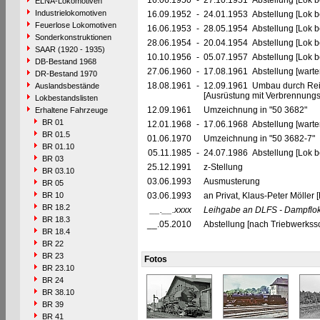
16.06.1950
-
27.10.1951 Abstellung [Lok be
ELNA-Lokomotiven
Industrielokomotiven
16.09.1952
-
24.01.1953 Abstellung [Lok be
Feuerlose Lokomotiven
16.06.1953
-
28.05.1954 Abstellung [Lok be
Sonderkonstruktionen
28.06.1954
-
20.04.1954 Abstellung [Lok be
SAAR (1920 - 1935)
10.10.1956
-
05.07.1957 Abstellung [Lok b
DB-Bestand 1968
27.06.1960
-
17.08.1961 Abstellung [warte
DR-Bestand 1970
18.08.1961
-
12.09.1961 Umbau durch Rei
Auslandsbestände
[Ausrüstung mit Verbrennun
Lokbestandslisten
12.09.1961
Umzeichnung in "50 3682"
Erhaltene Fahrzeuge
BR 01
12.01.1968
-
17.06.1968 Abstellung [warte
BR 01.5
01.06.1970
Umzeichnung in "50 3682-7"
BR 01.10
05.11.1985
-
24.07.1986 Abstellung [Lok be
BR 03
25.12.1991
z-Stellung
BR 03.10
03.06.1993
Ausmusterung
BR 05
BR 10
03.06.1993
an Privat, Klaus-Peter Möller
BR 18.2
__.__.xxxx
Leihgabe an DLFS - Dampflokf
BR 18.3
__.05.2010
Abstellung [nach Triebwerkss
BR 18.4
BR 22
BR 23
Fotos
BR 23.10
BR 24
BR 38.10
BR 39
BR 41