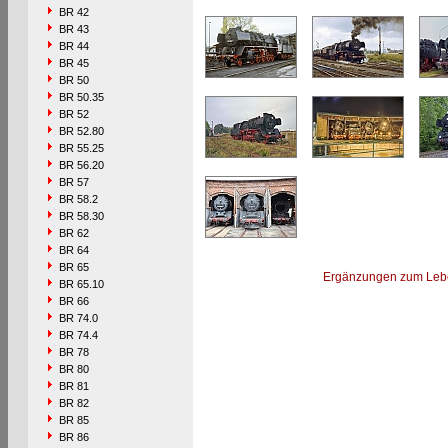
BR 42
BR 43
BR 44
BR 45
BR 50
BR 50.35
BR 52
BR 52.80
BR 55.25
BR 56.20
BR 57
BR 58.2
BR 58.30
BR 62
BR 64
BR 65
Ergänzungen zum Leb
BR 65.10
BR 66
BR 74.0
BR 74.4
BR 78
BR 80
BR 81
BR 82
BR 85
BR 86