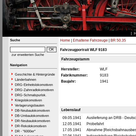
Suche
Home
|
Erhaltene Fahrzeuge
|
BR 50.35
Fahrzeugportrait WLF 9183
zur erweiterten Suche
Fahrzeugstamm
Navigation
Hersteller:
WLF
Geschichte & Hintergründe
Fabriknummer:
9183
Länderbahnen
Baujahr:
1941
DRG-Einheitslokomotiven
DRG-Zahnradlokomotiven
DRG-Schmalspurlok.
Kriegslokomotiven
Verlagerungsbauten
Lebenslauf
DB-Neubaulokomotiven
DB-Umbaulokomotiven
09.05.1941
Auslieferung an DRB - Deuts
DR-Neubaulokomotiven
12.05.1941
Probefahrt
DR-Rekolokomotiven
17.05.1941
Abnahme [Reichsbahnausbess
DR - "6000er"