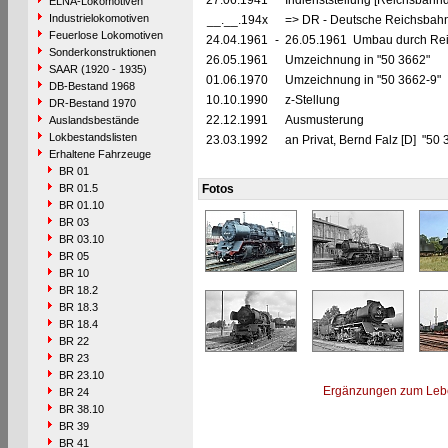
27.06.1941
Indienststellung [Reichsbahnd
ELNA-Lokomotiven
Industrielokomotiven
__.__.194x
=> DR - Deutsche Reichsbahn
Feuerlose Lokomotiven
24.04.1961
-
26.05.1961 Umbau durch Reic
Sonderkonstruktionen
26.05.1961
Umzeichnung in "50 3662"
SAAR (1920 - 1935)
01.06.1970
Umzeichnung in "50 3662-9"
DB-Bestand 1968
10.10.1990
z-Stellung
DR-Bestand 1970
22.12.1991
Ausmusterung
Auslandsbestände
Lokbestandslisten
23.03.1992
an Privat, Bernd Falz [D] "50
Erhaltene Fahrzeuge
BR 01
BR 01.5
Fotos
BR 01.10
BR 03
BR 03.10
BR 05
BR 10
BR 18.2
BR 18.3
BR 18.4
BR 22
BR 23
BR 23.10
Ergänzungen zum Leb
BR 24
BR 38.10
BR 39
BR 41