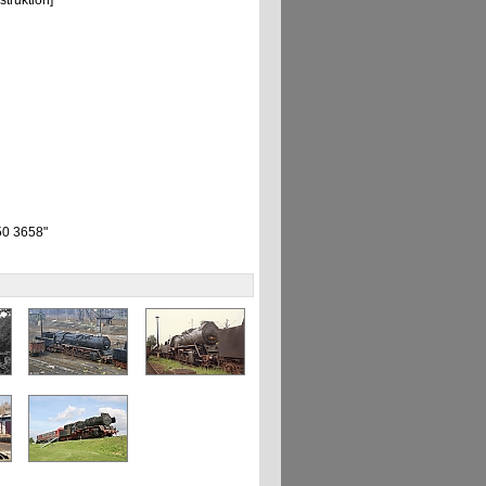
truktion]
"50 3658"