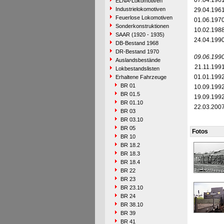
07.04.196
ELNA-Lokomotiven
Industrielokomotiven
29.04.196
Feuerlose Lokomotiven
01.06.197
Sonderkonstruktionen
10.02.198
SAAR (1920 - 1935)
24.04.199
DB-Bestand 1968
DR-Bestand 1970
09.06.199
Auslandsbestände
21.11.199
Lokbestandslisten
01.01.199
Erhaltene Fahrzeuge
BR 01
10.09.199
BR 01.5
19.09.199
BR 01.10
22.03.200
BR 03
BR 03.10
BR 05
Fotos
BR 10
BR 18.2
BR 18.3
BR 18.4
BR 22
BR 23
BR 23.10
BR 24
BR 38.10
BR 39
BR 41