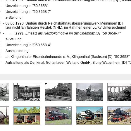
1
-
29.04.1961 Umbau durch Reichsbahnausbesserungswerk Stendal [D] [Rekons
1
Umzeichnung in "50 3658"
0
Umzeichnung in "50 3658-7"
8
z-Stellung
0
-
08.06.1990 Umbau durch Reichsbahnausbesserungswerk Meiningen [D]
[zur nicht fahrfähigen Heizlok (NHL), im Rahmen einer L6/K7 Untersuchung]
0
-
__.__.1991
Einsatz als Heizlokomotive im Bw Chemnitz
[D]
"50 3658-7"
1
z-Stellung
2
Umzeichnung in "050 658-4"
2
Ausmusterung
2
an Klingenthaler Eisenbahnfreunde e. V., Klingenthal (Sachsen) [D] "50 3658"
7
Aufstellung als Denkmal, Golfanlagen Weiland GmbH, Biblis-Wattenheim [D] 