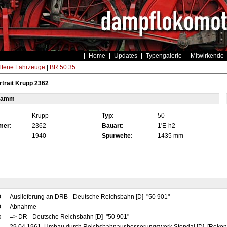
Home
Updates
Typengalerie
Mitwirkende
ltene Fahrzeuge
|
BR 50.35
trait Krupp 2362
tamm
Krupp
Typ:
50
mer:
2362
Bauart:
1'E-h2
1940
Spurweite:
1435 mm
0
Auslieferung an DRB - Deutsche Reichsbahn [D] "50 901"
0
Abnahme
x
=> DR - Deutsche Reichsbahn [D] "50 901"