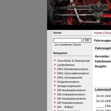
Suche
Home
|
Erha
Fahrzeugpor
zur erweiterten Suche
Fahrzeugs
Navigation
Hersteller:
Geschichte & Hintergründe
Fabriknum
Länderbahnen
Baujahr:
DRG-Einheitslokomotiven
DRG-Zahnradlokomotiven
DRG-Schmalspurlok.
Kriegslokomotiven
Verlagerungsbauten
Lebenslauf
DB-Neubaulokomotiven
DB-Umbaulokomotiven
19.10.194
DR-Neubaulokomotiven
24.10.194
DR-Rekolokomotiven
__.__.194
DR - "6000er"