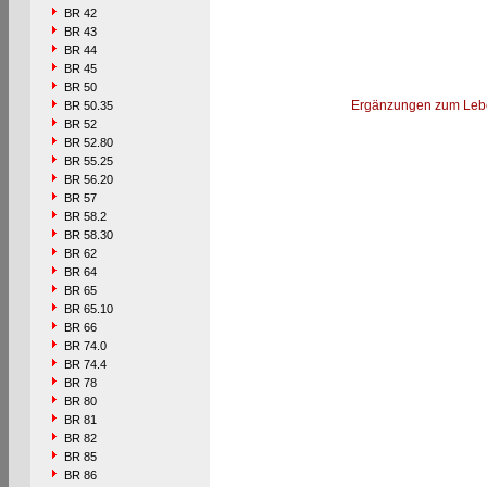
BR 42
BR 43
BR 44
BR 45
BR 50
Ergänzungen zum Leb
BR 50.35
BR 52
BR 52.80
BR 55.25
BR 56.20
BR 57
BR 58.2
BR 58.30
BR 62
BR 64
BR 65
BR 65.10
BR 66
BR 74.0
BR 74.4
BR 78
BR 80
BR 81
BR 82
BR 85
BR 86