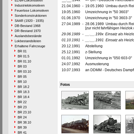
__.__.194x
=> DR - Deutsche Reichsbahn
ELNA-Lokomotiven
Industrielokomotiven
21.04.1960
-
19.05.1960 Umbau durch Reic
Feuerlose Lokomotiven
19.05.1960
Umzeichnung in "50 3603"
Sonderkonstruktionen
01.06.1970
Umzeichnung in "50 3603-3"
SAAR (1920 - 1935)
27.04.1989
-
28.06.1989 Umbau durch Re
DB-Bestand 1968
[zur nicht fahrfähigen Heizl
DR-Bestand 1970
29.06.1989
-
__.__.199x
Einsatz als Heiz
Auslandsbestände
01.10.1991
-
__.__.1991
Einsatz als Heizl
Lokbestandslisten
20.12.1991
Abstellung
Erhaltene Fahrzeuge
BR 01
25.12.1991
z-Stellung
BR 01.5
01.01.1992
Umzeichnung in "050 603-0"
BR 01.10
24.07.1992
Ausmusterung
BR 03
10.07.1993
an DDMM - Deutsches Dampfl
BR 03.10
BR 05
BR 10
Fotos
BR 18.2
BR 18.3
BR 18.4
BR 22
BR 23
BR 23.10
BR 24
BR 38.10
BR 39
BR 41