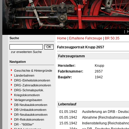
Suche
Home
|
Erhaltene Fahrzeuge
|
BR 50.35
Fahrzeugportrait Krupp 2657
zur erweiterten Suche
Fahrzeugstamm
Navigation
Hersteller:
Krupp
Geschichte & Hintergründe
Fabriknummer:
2657
Länderbahnen
Baujahr:
1942
DRG-Einheitslokomotiven
DRG-Zahnradlokomotiven
DRG-Schmalspurlok.
Kriegslokomotiven
Verlagerungsbauten
Lebenslauf
DB-Neubaulokomotiven
DB-Umbaulokomotiven
01.05.1942
Auslieferung an DRB - Deuts
DR-Neubaulokomotiven
05.05.1942
Abnahme [Reichsbahnausbes
DR-Rekolokomotiven
15.05.1942
Indienststellung [Reichsbahnd
DR - "6000er"