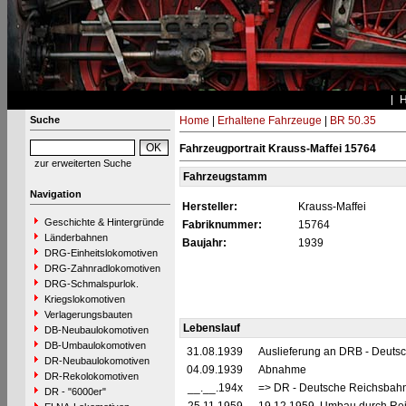
Suche
Home
|
Erhaltene Fahrzeuge
|
BR 50.35
Fahrzeugportrait Krauss-Maffei 15764
zur erweiterten Suche
Fahrzeugstamm
Navigation
Hersteller:
Krauss-Maffei
Geschichte & Hintergründe
Fabriknummer:
15764
Länderbahnen
Baujahr:
1939
DRG-Einheitslokomotiven
DRG-Zahnradlokomotiven
DRG-Schmalspurlok.
Kriegslokomotiven
Verlagerungsbauten
Lebenslauf
DB-Neubaulokomotiven
DB-Umbaulokomotiven
31.08.1939
Auslieferung an DRB - Deuts
DR-Neubaulokomotiven
04.09.1939
Abnahme
DR-Rekolokomotiven
__.__.194x
=> DR - Deutsche Reichsbahn
DR - "6000er"