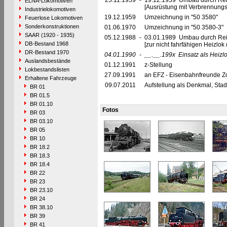
25.11.1959
-
19.12.1959 Umbau durch Rei
ELNA-Lokomotiven
[Ausrüstung mit Verbrennun
Industrielokomotiven
19.12.1959
Umzeichnung in "50 3580"
Feuerlose Lokomotiven
Sonderkonstruktionen
01.06.1970
Umzeichnung in "50 3580-3"
SAAR (1920 - 1935)
05.12.1988
-
03.01.1989 Umbau durch Re
DB-Bestand 1968
[zur nicht fahrfähigen Heizl
DR-Bestand 1970
04.01.1990
-
__.__.199x
Einsatz als Heizlo
Auslandsbestände
01.12.1991
z-Stellung
Lokbestandslisten
27.09.1991
an EFZ - Eisenbahnfreunde Zo
Erhaltene Fahrzeuge
09.07.2011
Aufstellung als Denkmal, Stadt
BR 01
BR 01.5
BR 01.10
Fotos
BR 03
BR 03.10
BR 05
BR 10
BR 18.2
BR 18.3
BR 18.4
BR 22
BR 23
BR 23.10
BR 24
BR 38.10
BR 39
BR 41