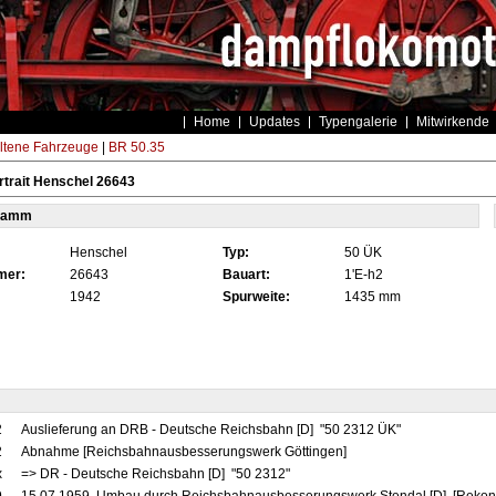
Home
Updates
Typengalerie
Mitwirkende
ltene Fahrzeuge
|
BR 50.35
trait Henschel 26643
tamm
Henschel
Typ:
50 ÜK
mer:
26643
Bauart:
1'E-h2
1942
Spurweite:
1435 mm
2
Auslieferung an DRB - Deutsche Reichsbahn [D] "50 2312 ÜK"
2
Abnahme [Reichsbahnausbesserungswerk Göttingen]
x
=> DR - Deutsche Reichsbahn [D] "50 2312"