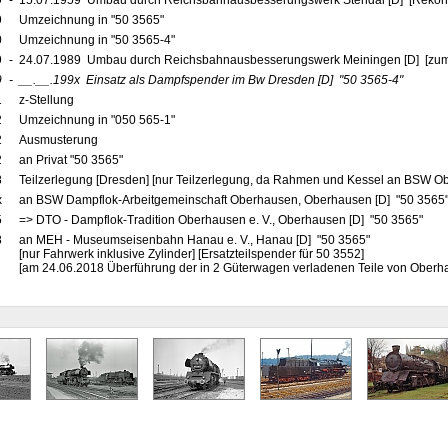
9
-
15.07.1959 Umbau durch Reichsbahnausbesserungswerk Stendal [D] [Rekons
9
Umzeichnung in "50 3565"
0
Umzeichnung in "50 3565-4"
9
-
24.07.1989 Umbau durch Reichsbahnausbesserungswerk Meiningen [D] [zu
9
-
__.__.199x
Einsatz als Dampfspender im Bw Dresden
[D]
"50 3565-4"
1
z-Stellung
2
Umzeichnung in "050 565-1"
2
Ausmusterung
2
an Privat "50 3565"
8
Teilzerlegung [Dresden] [nur Teilzerlegung, da Rahmen und Kessel an BSW O
x
an BSW Dampflok-Arbeitgemeinschaft Oberhausen, Oberhausen [D] "50 3565" 
5
=> DTO - Dampflok-Tradition Oberhausen e. V., Oberhausen [D] "50 3565"
8
an MEH - Museumseisenbahn Hanau e. V., Hanau [D] "50 3565"
[nur Fahrwerk inklusive Zylinder] [Ersatzteilspender für 50 3552]
[am 24.06.2018 Überführung der in 2 Güterwagen verladenen Teile von Ober