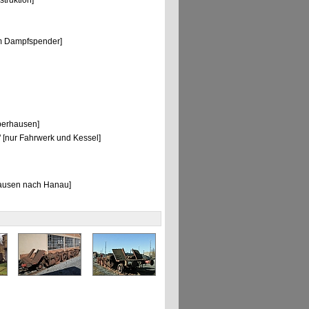
truktion]
m Dampfspender]
berhausen]
[nur Fahrwerk und Kessel]
hausen nach Hanau]