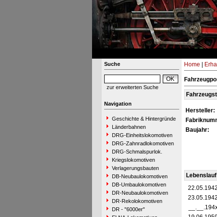
Suche
Home
|
Erha
Fahrzeugpor
zur erweiterten Suche
Fahrzeugs
Navigation
Hersteller:
Geschichte & Hintergründe
Fabriknum
Länderbahnen
Baujahr:
DRG-Einheitslokomotiven
DRG-Zahnradlokomotiven
DRG-Schmalspurlok.
Kriegslokomotiven
Verlagerungsbauten
Lebenslauf
DB-Neubaulokomotiven
DB-Umbaulokomotiven
22.05.194
DR-Neubaulokomotiven
23.05.194
DR-Rekolokomotiven
__.__.194
DR - "6000er"