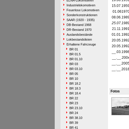
19.06.195
ELNA-Lokomotiven
Industrielokomotiven
15.07.195
Feuerlose Lokomotiven
01.06197
Sonderkonstruktionen
08.06.198
SAAR (1920 - 1935)
25.07.198
DB-Bestand 1968
21.11.199
DR-Bestand 1970
01.01.199
Auslandsbestände
Lokbestandslisten
20.05.199
Erhaltene Fahrzeuge
20.05.199
BR 01
__.03.199
BR 01.5
__.__.200
BR 01.10
__.__.200
BR 03
BR 03.10
__.__.201
BR 05
BR 10
BR 18.2
BR 18.3
Fotos
BR 18.4
BR 22
BR 23
BR 23.10
BR 24
BR 38.10
BR 39
BR 41