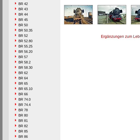
BR 42
BR 43
BR 44
BR 45
BR 50
BR 50.35
BR 52
Ergänzungen zum Leb
BR 52.80
BR 55.25
BR 56.20
BR 57
BR 58.2
BR 58.30
BR 62
BR 64
BR 65
BR 65.10
BR 66
BR 74.0
BR 74.4
BR 78
BR 80
BR 81
BR 82
BR 85
BR 86