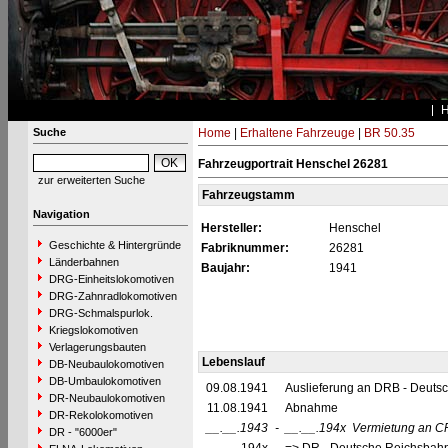
Suche
Home
|
Erhaltene Fahrzeuge
|
BR 50.35
Fahrzeugportrait Henschel 26281
zur erweiterten Suche
Fahrzeugstamm
Navigation
Hersteller:
Henschel
Geschichte & Hintergründe
Fabriknummer:
26281
Länderbahnen
Baujahr:
1941
DRG-Einheitslokomotiven
DRG-Zahnradlokomotiven
DRG-Schmalspurlok.
Kriegslokomotiven
Verlagerungsbauten
Lebenslauf
DB-Neubaulokomotiven
DB-Umbaulokomotiven
09.08.1941
Auslieferung an DRB - Deuts
DR-Neubaulokomotiven
11.08.1941
Abnahme
DR-Rekolokomotiven
__.__.1943
-
__.__.194x
Vermietung an C
DR - "6000er"