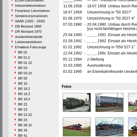
__.__.194x
=> DR - Deutsche Reichsbahn
ELNA-Lokomotiven
Industrielokomotiven
11.06.1958
-
18.07.1958 Umbau durch Reic
Feuerlose Lokomotiven
18.07.1958
Umzeichnung in "50 3527"
Sonderkonstruktionen
01.06.1970
Umzeichnung in "50 3527-4"
SAAR (1920 - 1935)
07.03.1990
-
20.04.1990 Umbau durch Re
DB-Bestand 1968
[zur nicht fahrfähigen Heizl
DR-Bestand 1970
25.04.1990
-
__.__.1991
Einsatz als Heizl
Auslandsbestände
01.09.1991
-
__.__.1992
Einsatz als Heizl
Lokbestandslisten
01.01.1992
Umzeichnung in "050 527-1"
Erhaltene Fahrzeuge
BR 01
12.04.1992
-
__.__.199x
Einsatz als Heiz
BR 01.5
05.12.1994
z-Stellung
BR 01.10
31.03.1995
Ausmusterung
BR 03
01.02.1995
an Eisenbahnfreunde Ueckerta
BR 03.10
BR 05
BR 10
Fotos
BR 18.2
BR 18.3
BR 18.4
BR 22
BR 23
BR 23.10
BR 24
BR 38.10
BR 39
BR 41