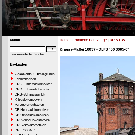
Suche
Home
|
Erhaltene Fahrzeuge
|
BR 50.35
Krauss-Maffei 16037 - DLFS "50 3685-0"
zur erweiterten Suche
Navigation
Geschichte & Hintergründe
Länderbahnen
DRG-Einheitslokomotiven
DRG-Zahnradlokomotiven
DRG-Schmalspurlok.
Kriegslokomotiven
Verlagerungsbauten
DB-Neubaulokomotiven
DB-Umbaulokomotiven
DR-Neubaulokomotiven
DR-Rekolokomotiven
DR - "6000er"