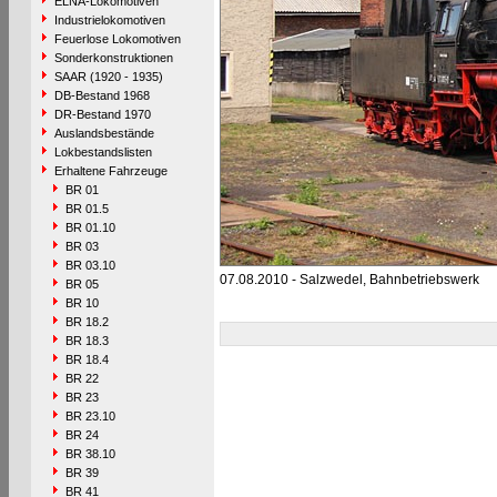
ELNA-Lokomotiven
Industrielokomotiven
Feuerlose Lokomotiven
Sonderkonstruktionen
SAAR (1920 - 1935)
DB-Bestand 1968
DR-Bestand 1970
Auslandsbestände
Lokbestandslisten
Erhaltene Fahrzeuge
BR 01
BR 01.5
BR 01.10
BR 03
BR 03.10
07.08.2010 - Salzwedel, Bahnbetriebswerk
BR 05
BR 10
BR 18.2
BR 18.3
BR 18.4
BR 22
BR 23
BR 23.10
BR 24
BR 38.10
BR 39
BR 41