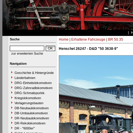
Suche
Home
|
Erhaltene Fahrzeuge
|
BR 50.35
Henschel 26247 - D&D "50 3638-9"
zur erweiterten Suche
Navigation
Geschichte & Hintergründe
Länderbahnen
DRG-Einheitslokomotiven
DRG-Zahnradlokomotiven
DRG-Schmalspurlok.
Kriegslokomotiven
Verlagerungsbauten
DB-Neubaulokomotiven
DB-Umbaulokomotiven
DR-Neubaulokomotiven
DR-Rekolokomotiven
DR - "6000er"