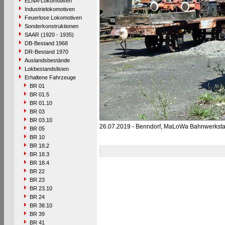
ELNA-Lokomotiven
Industrielokomotiven
Feuerlose Lokomotiven
Sonderkonstruktionen
SAAR (1920 - 1935)
DB-Bestand 1968
DR-Bestand 1970
Auslandsbestände
Lokbestandslisten
Erhaltene Fahrzeuge
BR 01
BR 01.5
BR 01.10
BR 03
BR 03.10
26.07.2019 - Benndorf, MaLoWa Bahnwerksta
BR 05
BR 10
BR 18.2
BR 18.3
BR 18.4
BR 22
BR 23
BR 23.10
BR 24
BR 38.10
BR 39
BR 41