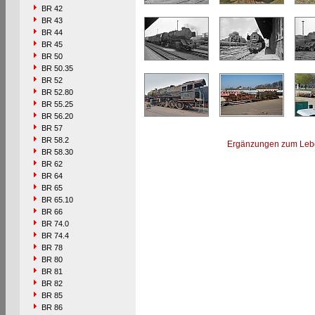
BR 42
BR 43
BR 44
BR 45
BR 50
BR 50.35
BR 52
BR 52.80
BR 55.25
BR 56.20
BR 57
BR 58.2
Ergänzungen zum Leb
BR 58.30
BR 62
BR 64
BR 65
BR 65.10
BR 66
BR 74.0
BR 74.4
BR 78
BR 80
BR 81
BR 82
BR 85
BR 86