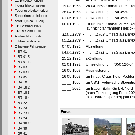
__.__.194x
=> DR - Deutsche Reichsbahn
ELNA-Lokomotiven
Industrielokomotiven
19.03.1958
-
28.04.1958 Umbau durch Rei
Feuerlose Lokomotiven
28.04.1958
Umzeichnung in "50 3520"
Sonderkonstruktionen
01.06.1970
Umzeichnung in "50 3520-9"
SAAR (1920 - 1935)
06.01.1989
-
10.03.1989 Umbau durch Re
DB-Bestand 1968
[zur nicht fahrfähigen Heizl
DR-Bestand 1970
11.03.1989
-
__.__.1989
Einsatz als Damp
Auslandsbestände
05.12.1989
-
__.__.1991
Einsatz als Damp
Lokbestandslisten
07.03.1991
Abstellung
Erhaltene Fahrzeuge
BR 01
04.04.1991
-
__.__.1991
Einsatz als Dam
BR 01.5
25.12.1991
z-Stellung
BR 01.10
01.01.1992
Umzeichnung in "050 520-6"
BR 03
16.09.1993
Ausmusterung
BR 03.10
16.09.1993
an Privat, Claus-Peter Vedder
BR 05
BR 10
__.__.1997
an VSM - Veluwsche Stoomtre
BR 18.2
__.__.2022
an BayernBahn GmbH, Nördli
BR 18.3
[nach Teilzerlegung Ende 202
[als Ersatzteilspender] [nur 
BR 18.4
BR 22
BR 23
Fotos
BR 23.10
BR 24
BR 38.10
BR 39
BR 41