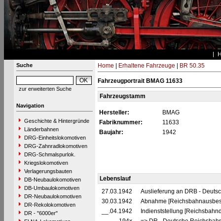
Suche
Home
|
Erhaltene Fahrzeuge
|
BR 50.35
Fahrzeugportrait BMAG 11633
zur erweiterten Suche
Fahrzeugstamm
Navigation
Hersteller:
BMAG
Geschichte & Hintergründe
Fabriknummer:
11633
Länderbahnen
Baujahr:
1942
DRG-Einheitslokomotiven
DRG-Zahnradlokomotiven
DRG-Schmalspurlok.
Kriegslokomotiven
Verlagerungsbauten
Lebenslauf
DB-Neubaulokomotiven
DB-Umbaulokomotiven
27.03.1942
Auslieferung an DRB - Deuts
DR-Neubaulokomotiven
30.03.1942
Abnahme [Reichsbahnausbes
DR-Rekolokomotiven
__.04.1942
Indienststellung [Reichsbahn
DR - "6000er"