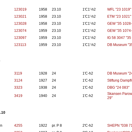
123019
1958
23.10
1'C1'-h2
WFL "23 1019"
123021
1958
23.10
1'C1'-h2
ETM "23 1021"
123028
1958
23.10
1'C1'-h2
GEW "35 1028-
123074
1959
23.10
1'C1'-h2
GEW "35 1074-
123097
1959
23.10
1'C1'-h2
IG 58 3047 "35
123113
1959
23.10
1'C1'-h2
DB Museum "35
4
3119
1928
24
1'C-h2
DB Museum "24
3124
1927
24
1'C-h2
Stiftung Dampf
3323
1938
24
1'C-h2
DBG "24 083"
Skansen Parowo
3419
1940
24
1'C-h2
29"
.10
rn
4255
1922
pr. P 8
2'C-h2
SHEPN "038 71