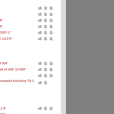
6"
0"
 1097-1"
 1113-6"
 004"
lok 24 009 "24 009"
zownia Kościerzy "Oi 2-
1-8"