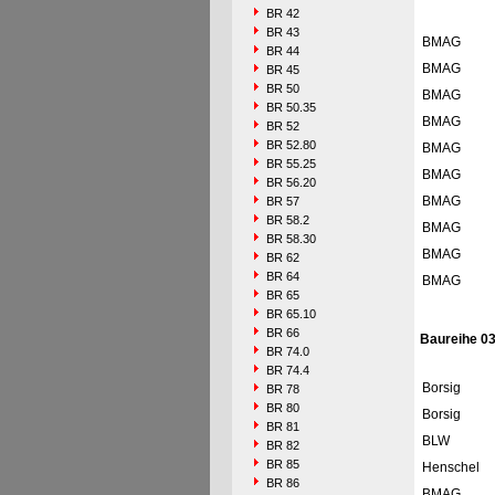
BR 42
BR 43
BMAG
BR 44
BMAG
BR 45
BR 50
BMAG
BR 50.35
BMAG
BR 52
BR 52.80
BMAG
BR 55.25
BMAG
BR 56.20
BMAG
BR 57
BR 58.2
BMAG
BR 58.30
BMAG
BR 62
BR 64
BMAG
BR 65
BR 65.10
BR 66
Baureihe 0
BR 74.0
BR 74.4
Borsig
BR 78
BR 80
Borsig
BR 81
BLW
BR 82
BR 85
Henschel
BR 86
BMAG