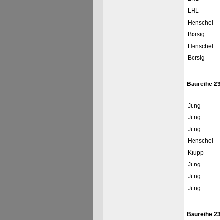
LHL
Henschel
Borsig
Henschel
Borsig
Baureihe 2
Jung
Jung
Jung
Henschel
Krupp
Jung
Jung
Jung
Baureihe 23