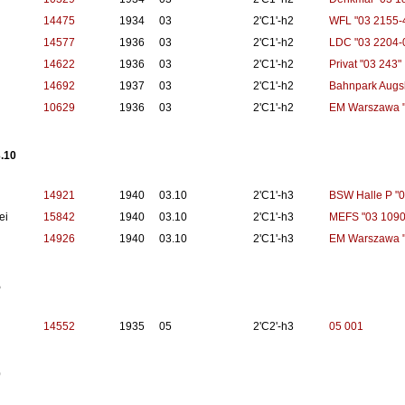
14475
1934
03
2'C1'-h2
WFL "03 2155-
14577
1936
03
2'C1'-h2
LDC "03 2204-
14622
1936
03
2'C1'-h2
Privat "03 243"
14692
1937
03
2'C1'-h2
Bahnpark Augs
10629
1936
03
2'C1'-h2
EM Warszawa "
.10
14921
1940
03.10
2'C1'-h3
BSW Halle P "0
ei
15842
1940
03.10
2'C1'-h3
MEFS "03 1090
14926
1940
03.10
2'C1'-h3
EM Warszawa "
5
14552
1935
05
2'C2'-h3
05 001
0