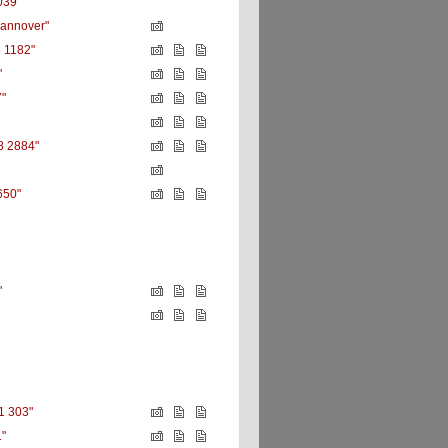
039"
Hannover"
8 1182"
"
"
 2884"
650"
"
1 303"
"