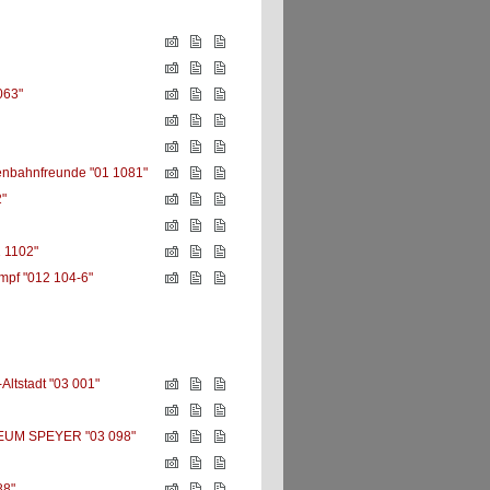
063"
senbahnfreunde "01 1081"
"
 1102"
mpf "012 104-6"
Altstadt "03 001"
UM SPEYER "03 098"
88"