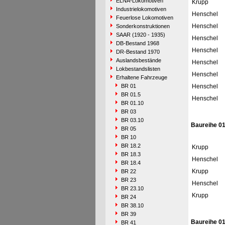
ELNA-Lokomotiven
Krupp
Industrielokomotiven
Henschel
Feuerlose Lokomotiven
Henschel
Sonderkonstruktionen
SAAR (1920 - 1935)
Henschel
DB-Bestand 1968
Henschel
DR-Bestand 1970
Auslandsbestände
Henschel
Lokbestandslisten
Henschel
Erhaltene Fahrzeuge
BR 01
Henschel
BR 01.5
Henschel
BR 01.10
BR 03
BR 03.10
Baureihe 01
BR 05
BR 10
BR 18.2
Krupp
BR 18.3
Henschel
BR 18.4
Krupp
BR 22
BR 23
Henschel
BR 23.10
Krupp
BR 24
BR 38.10
BR 39
Baureihe 01
BR 41