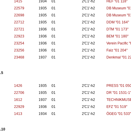
1415
1934
01
2'C1'-h2
HEF "01 118"
22579
1935
01
2'C1'-h2
DB Museum "01
22698
1935
01
2'C1'-h2
DB Museum "01
22712
1935
01
2'C1'-h2
DDM "01 164"
22721
1936
01
2'C1'-h2
DTM "01 173"
22923
1936
01
2'C1'-h2
BEM "01 180"
23254
1936
01
2'C1'-h2
Verein Pacific 
23256
1936
01
2'C1'-h2
Falz "01 204"
23468
1937
01
2'C1'-h2
Denkmal "01 2
.5
1426
1935
01
2'C1'-h2
PRESS "01 050
22706
1935
01
2'C1'-h2
DR "01 1531-1
1612
1937
01
2'C1'-h2
TECHNIKMUSE
22929
1936
01
2'C1'-h2
EFZ "01 519"
1413
1934
01
2'C1'-h2
ÖGEG "01 533"
.10