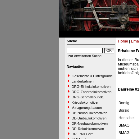
Suche
Home
|
Erha
Erhaltene F
zur erweiterten Suche
In dieser R
Museumsbah
Navigation
mühen sich 
betriebsfähi
Geschichte & Hintergründe
Länderbahnen
DRG-Einheitslokomotiven
Baureihe 0
DRG-Zahnradlokomotiven
DRG-Schmalspurlok.
Kriegslokomotiven
Borsig
Verlagerungsbauten
Borsig
DB-Neubaulokomotiven
Henschel
DB-Umbaulokomotiven
DR-Neubaulokomotiven
BMAG
DR-Rekolokomotiven
BMAG
DR - "6000er"