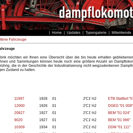
Home
Updates
Typengalerie
Mitwirkende
ltene Fahrzeuge
ahrzeuge
ubrik möchten wir Ihnen eine Übersicht über die bis heute erhalten gebliebene
nen und Sammlungen können heute noch eine größere Anzahl an Dampflokomot
rührig, die in der Geschichte der Industrialisierung nicht wegzudenkenen Dampfr
gen Zustand zu halten.
1
11997
1926
01
2'C1'-h2
ETB Staßfurt "0
12000
1926
01
2'C1'-h2
DGEG "01 008"
20827
1927
01
2'C1'-h2
BEM "01 024"
9020
1927
01
2'C1'-h2
BEM "01 066"
10309
1934
01
2'C1'-h2
DDM "01 111"