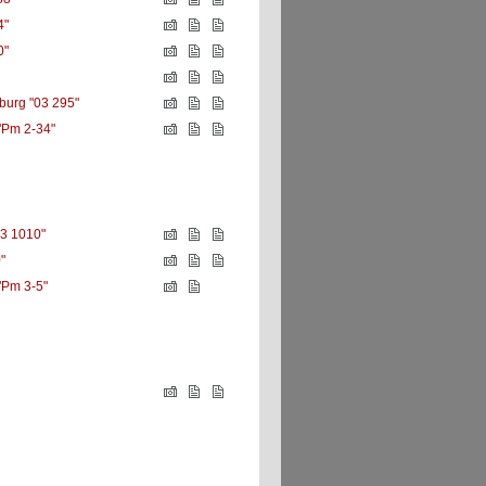
4"
0"
burg "03 295"
Pm 2-34"
3 1010"
"
Pm 3-5"