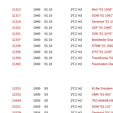
11312
1940
01.10
2'C1'-h3
MeV "01 1056"
11317
1940
01.10
2'C1'-h3
DDM "01 1061"
11319
1940
01.10
2'C1'-h3
Denkmal "01 1
11322
1940
01.10
2'C1'-h3
UEF "01 1066"
11331
1940
01.10
2'C1'-h3
SSN "01 1075"
11337
1940
01.10
2'C1'-h3
Bielefelder Ei
11338
1940
01.10
2'C1'-h3
DTMB "01 1082
11356
1940
01.10
2'C1'-h3
DTO "01 1100"
11358
1940
01.10
2'C1'-h3
TransEurop "01
11360
1940
01.10
2'C1'-h3
Faszination Da
3
12251
1930
03
2'C1'-h2
IG Bw Dresden-
12252
1930
03
2'C1'-h2
OMR "03 002"
14449
1933
03
2'C1'-h2
TECHNIKMUSE
22211
1933
03
2'C1'-h2
DDM "03 131"
10329
1934
03
2'C1'-h2
Denkmal "03 1