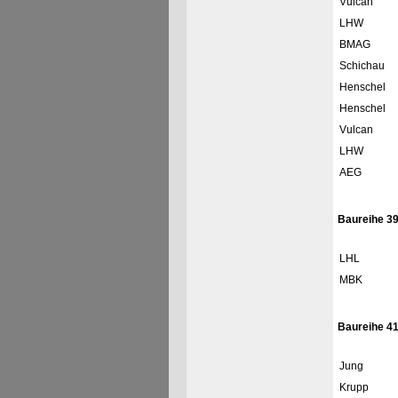
Vulcan
LHW
BMAG
Schichau
Henschel
Henschel
Vulcan
LHW
AEG
Baureihe 3
LHL
MBK
Baureihe 4
Jung
Krupp