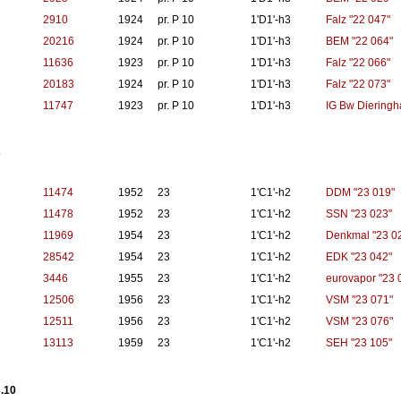
2910
1924
pr. P 10
1'D1'-h3
Falz "22 047"
20216
1924
pr. P 10
1'D1'-h3
BEM "22 064"
11636
1923
pr. P 10
1'D1'-h3
Falz "22 066"
20183
1924
pr. P 10
1'D1'-h3
Falz "22 073"
11747
1923
pr. P 10
1'D1'-h3
IG Bw Dieringh
3
11474
1952
23
1'C1'-h2
DDM "23 019"
11478
1952
23
1'C1'-h2
SSN "23 023"
11969
1954
23
1'C1'-h2
Denkmal "23 0
28542
1954
23
1'C1'-h2
EDK "23 042"
3446
1955
23
1'C1'-h2
eurovapor "23 
12506
1956
23
1'C1'-h2
VSM "23 071"
12511
1956
23
1'C1'-h2
VSM "23 076"
13113
1959
23
1'C1'-h2
SEH "23 105"
.10