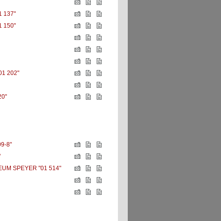
 137"
 150"
"01 202"
20"
9-8"
"
UM SPEYER "01 514"