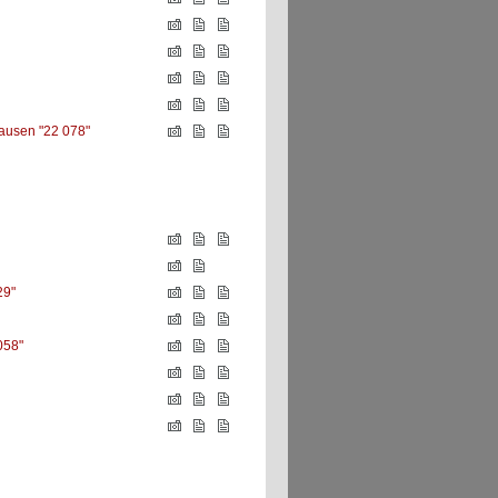
ausen "22 078"
29"
058"