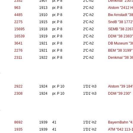
2352
1907
pr. P 8
2'C-h2
Denkmal "230.
963
1913
pr. P 8
2'C-h2
Alstom "2412 
4485
1910
pr. P 8
2'C-h2
Bw Arnstadt "3
2275
1915
pr. P 8
2'C-h2
SndB "38 1772
15695
1918
pr. P 8
2'C-h2
SEMB "38 2267
16539
1919
pr. P 8
2'C-h2
DDM "38 2383"
3641
1921
pr. P 8
2'C-h2
DB Museum "38
2276
1921
pr. P 8
2'C-h2
BEM "38 3199"
2311
1922
pr. P 8
2'C-h2
Denkmal "38 3
9
2922
1924
pr. P 10
1'D1'-h3
Alstom "39 184
2308
1924
pr. P 10
1'D1'-h3
DDM "39 230"
1
8692
1939
41
1'D1'-h2
BayernBahn "4
1935
1939
41
1'D1'-h2
ATM "042 113-1