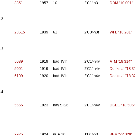
3351
1957
10
2'C1'-h3
DDM "10 001"
.2
23515
1939
61
2'C3'-h3t
WFL "18 201"
.3
5089
1919
bad. IV h
2'C1'-h4v
ATM "18 314"
5091
1919
bad. IV h
2'C1'-h4v
Denkmal "18 3
5109
1920
bad. IV h
2'C1'-h4v
Denkmal "18 3
.4
5555
1923
bay S 3/6
2'C1'-h4v
DGEG "18 505"
2
2925
1924
pr. P 10
1'D1'-h3
BEM "22 029"