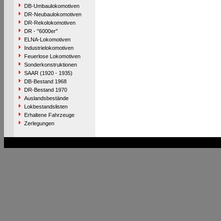
DB-Umbaulokomotiven
DR-Neubaulokomotiven
DR-Rekolokomotiven
DR - "6000er"
ELNA-Lokomotiven
Industrielokomotiven
Feuerlose Lokomotiven
Sonderkonstruktionen
SAAR (1920 - 1935)
DB-Bestand 1968
DR-Bestand 1970
Auslandsbestände
Lokbestandslisten
Erhaltene Fahrzeuge
Zerlegungen