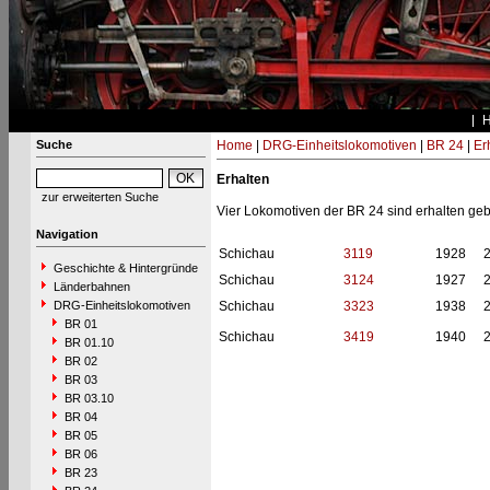
Suche
Home
|
DRG-Einheitslokomotiven
|
BR 24
|
Er
Erhalten
zur erweiterten Suche
Vier Lokomotiven der BR 24 sind erhalten geb
Navigation
Schichau
3119
1928
Geschichte & Hintergründe
Schichau
3124
1927
Länderbahnen
DRG-Einheitslokomotiven
Schichau
3323
1938
BR 01
Schichau
3419
1940
BR 01.10
BR 02
BR 03
BR 03.10
BR 04
BR 05
BR 06
BR 23