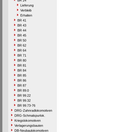
BR 24
Lieferung
Verbleib
Erhalten
BR 41
BR 43
BR 44
BR 45
BR 50
BR 62
BR 64
BR 71
BR 80
BR 81
BR 84
BR 85
BR 86
BR 87
BR 89.0
BR 99.22
BR 99.32
BR 99.73-76
DRG-Zahnradlokomotiven
DRG-Schmalspurlok.
Kriegslokomotiven
Verlagerungsbauten
DB-Neubaulokomotiven