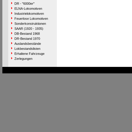
DR - "6000er"
ELNA-Lokomotiven
Industrielokomotiven
Feuerlose Lokomotiven
Sonderkonstruktionen
SAAR (1920 - 1935)
DB-Bestand 1968
DR-Bestand 1970
Auslandsbestände
Lokbestandslisten
Erhaltene Fahrzeuge
Zerlegungen