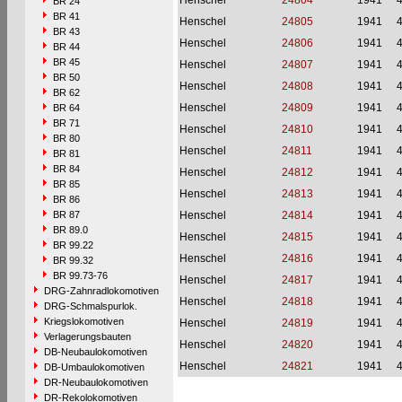
Henschel
24804
1941
BR 24
BR 41
Henschel
24805
1941
BR 43
Henschel
24806
1941
BR 44
BR 45
Henschel
24807
1941
BR 50
Henschel
24808
1941
BR 62
Henschel
24809
1941
BR 64
BR 71
Henschel
24810
1941
BR 80
Henschel
24811
1941
BR 81
BR 84
Henschel
24812
1941
BR 85
Henschel
24813
1941
BR 86
BR 87
Henschel
24814
1941
BR 89.0
Henschel
24815
1941
BR 99.22
Henschel
24816
1941
BR 99.32
BR 99.73-76
Henschel
24817
1941
DRG-Zahnradlokomotiven
Henschel
24818
1941
DRG-Schmalspurlok.
Kriegslokomotiven
Henschel
24819
1941
Verlagerungsbauten
Henschel
24820
1941
DB-Neubaulokomotiven
Henschel
24821
1941
DB-Umbaulokomotiven
DR-Neubaulokomotiven
DR-Rekolokomotiven