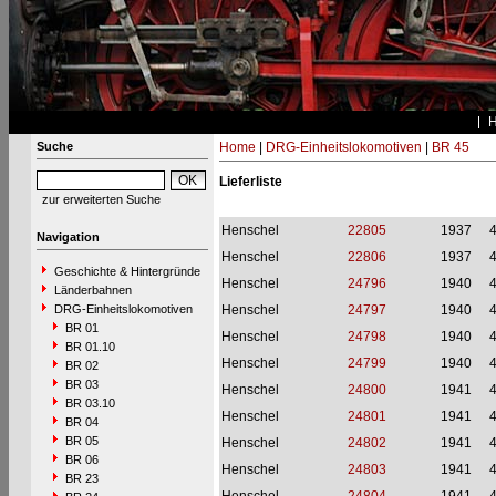
Suche
Home
|
DRG-Einheitslokomotiven
|
BR 45
Lieferliste
zur erweiterten Suche
Henschel
22805
1937
Navigation
Henschel
22806
1937
Geschichte & Hintergründe
Henschel
24796
1940
Länderbahnen
DRG-Einheitslokomotiven
Henschel
24797
1940
BR 01
Henschel
24798
1940
BR 01.10
Henschel
24799
1940
BR 02
BR 03
Henschel
24800
1941
BR 03.10
Henschel
24801
1941
BR 04
BR 05
Henschel
24802
1941
BR 06
Henschel
24803
1941
BR 23