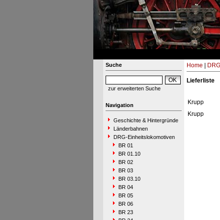
Suche
Home
|
DRG-
Lieferliste
zur erweiterten Suche
Krupp
Navigation
Krupp
Geschichte & Hintergründe
Länderbahnen
DRG-Einheitslokomotiven
BR 01
BR 01.10
BR 02
BR 03
BR 03.10
BR 04
BR 05
BR 06
BR 23