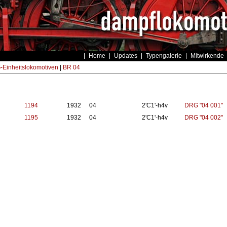
Home
Updates
Typengalerie
Mitwirkende
Einheitslokomotiven
|
BR 04
1194
1932
04
2'C1'-h4v
DRG "04 001"
1195
1932
04
2'C1'-h4v
DRG "04 002"