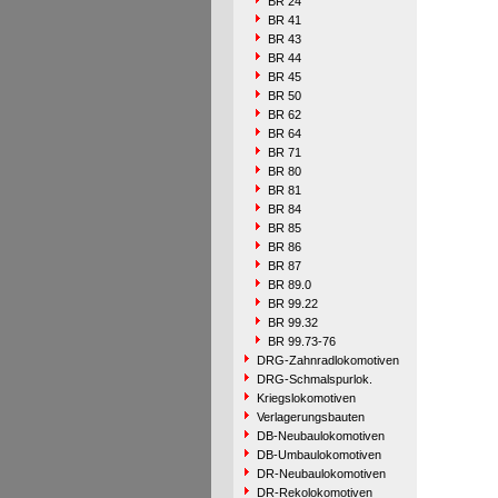
BR 24
BR 41
BR 43
BR 44
BR 45
BR 50
BR 62
BR 64
BR 71
BR 80
BR 81
BR 84
BR 85
BR 86
BR 87
BR 89.0
BR 99.22
BR 99.32
BR 99.73-76
DRG-Zahnradlokomotiven
DRG-Schmalspurlok.
Kriegslokomotiven
Verlagerungsbauten
DB-Neubaulokomotiven
DB-Umbaulokomotiven
DR-Neubaulokomotiven
DR-Rekolokomotiven